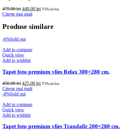
Prețul
Prețul
479.00
lei
449.00
lei
TVA inclus
inițial
curent
Citește mai mult
a
este:
fost:
449.00 lei.
Produse similare
479.00 lei.
-6%
Sold out
Add to compare
Quick view
Add to wishlist
Tapet foto premium vlies Relax 300×280 cm.
Prețul
Prețul
450.00
lei
425.00
lei
TVA inclus
inițial
curent
Citește mai mult
a
este:
-8%
Sold out
fost:
425.00 lei.
450.00 lei.
Add to compare
Quick view
Add to wishlist
Tapet foto premium vlies Trandafir 200×280 cm.