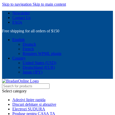
Skip to navigation
Skip to main content
Newsletter
Contact Us
FAQs
Free shipping for all orders of $150
English
Deutsch
French
Requires WPML plugin
Country
United States (USD)
Deutschland (EUR)
Japan (JPY)
Select category
Adezivi lipire rapida
Discuri debitare si abrazive
Electrozi SUDURA
Produse pentru CASA TA