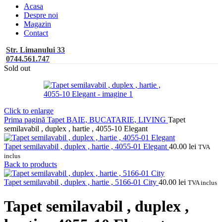
Acasa
Despre noi
Magazin
Contact
Str. Limanului 33
0744.561.747
Sold out
Click to enlarge
Prima pagină
Tapet BAIE, BUCATARIE, LIVING
Tapet
semilavabil , duplex , hartie , 4055-10 Elegant
Tapet semilavabil , duplex , hartie , 4055-01 Elegant
40.00
lei
TVA
inclus
Back to products
Tapet semilavabil , duplex , hartie , 5166-01 City
40.00
lei
TVA inclus
Tapet semilavabil , duplex ,