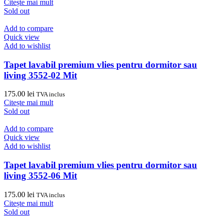
inițial
curent
Citește mai mult
a
este:
Sold out
fost:
110.00 lei.
120.00 lei.
Add to compare
Quick view
Add to wishlist
Tapet lavabil premium vlies pentru dormitor sau
living 3552-02 Mit
175.00
lei
TVA inclus
Citește mai mult
Sold out
Add to compare
Quick view
Add to wishlist
Tapet lavabil premium vlies pentru dormitor sau
living 3552-06 Mit
175.00
lei
TVA inclus
Citește mai mult
Sold out