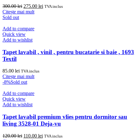
Prețul
Prețul
300.00
lei
275.00
lei
TVA inclus
inițial
curent
Citește mai mult
a
este:
Sold out
fost:
275.00 lei.
300.00 lei.
Add to compare
Quick view
Add to wishlist
Tapet lavabil , vinil , pentru bucatarie si baie , 1693
Textil
85.00
lei
TVA inclus
Citește mai mult
-8%
Sold out
Add to compare
Quick view
Add to wishlist
Tapet lavabil premium vlies pentru dormitor sau
living 3528-01 Deja-vu
Prețul
Prețul
120.00
lei
110.00
lei
TVA inclus