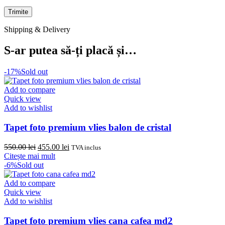
Shipping & Delivery
S-ar putea să-ți placă și…
-17%
Sold out
Add to compare
Quick view
Add to wishlist
Tapet foto premium vlies balon de cristal
Prețul
Prețul
550.00
lei
455.00
lei
TVA inclus
inițial
curent
Citește mai mult
a
este:
-6%
Sold out
fost:
455.00 lei.
550.00 lei.
Add to compare
Quick view
Add to wishlist
Tapet foto premium vlies cana cafea md2