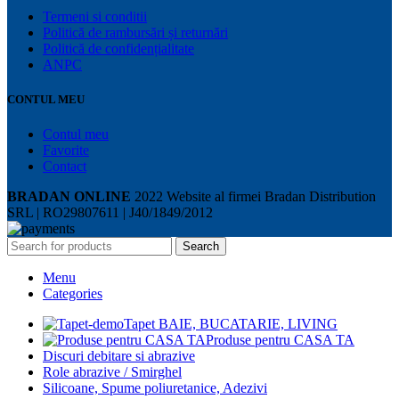
Termeni si conditii
Politică de rambursări și returnări
Politică de confidențialitate
ANPC
CONTUL MEU
Contul meu
Favorite
Contact
BRADAN ONLINE
2022 Website al firmei Bradan Distribution
SRL | RO29807611 | J40/1849/2012
Search
Menu
Categories
Tapet BAIE, BUCATARIE, LIVING
Produse pentru CASA TA
Discuri debitare si abrazive
Role abrazive / Smirghel
Silicoane, Spume poliuretanice, Adezivi