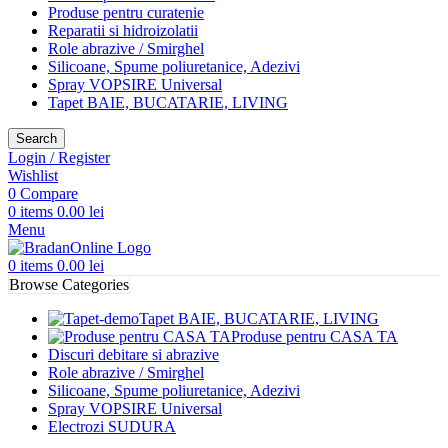
Produse pentru curatenie
Reparatii si hidroizolatii
Role abrazive / Smirghel
Silicoane, Spume poliuretanice, Adezivi
Spray VOPSIRE Universal
Tapet BAIE, BUCATARIE, LIVING
Search
Login / Register
Wishlist
0
Compare
0
items
0.00
lei
Menu
0
items
0.00
lei
Browse Categories
Tapet BAIE, BUCATARIE, LIVING
Produse pentru CASA TA
Discuri debitare si abrazive
Role abrazive / Smirghel
Silicoane, Spume poliuretanice, Adezivi
Spray VOPSIRE Universal
Electrozi SUDURA