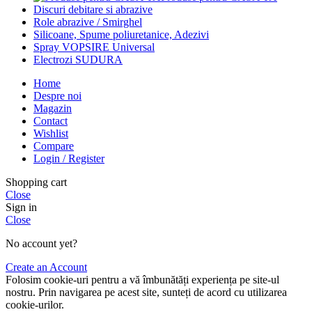
Discuri debitare si abrazive
Role abrazive / Smirghel
Silicoane, Spume poliuretanice, Adezivi
Spray VOPSIRE Universal
Electrozi SUDURA
Home
Despre noi
Magazin
Contact
Wishlist
Compare
Login / Register
Shopping cart
Close
Sign in
Close
No account yet?
Create an Account
Folosim cookie-uri pentru a vă îmbunătăți experiența pe site-ul
nostru. Prin navigarea pe acest site, sunteți de acord cu utilizarea
cookie-urilor.