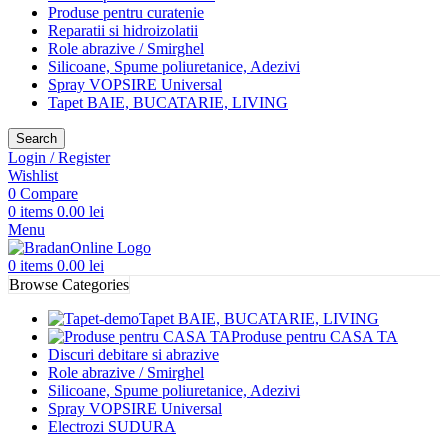
Produse pentru curatenie
Reparatii si hidroizolatii
Role abrazive / Smirghel
Silicoane, Spume poliuretanice, Adezivi
Spray VOPSIRE Universal
Tapet BAIE, BUCATARIE, LIVING
Search
Login / Register
Wishlist
0
Compare
0
items
0.00
lei
Menu
0
items
0.00
lei
Browse Categories
Tapet BAIE, BUCATARIE, LIVING
Produse pentru CASA TA
Discuri debitare si abrazive
Role abrazive / Smirghel
Silicoane, Spume poliuretanice, Adezivi
Spray VOPSIRE Universal
Electrozi SUDURA