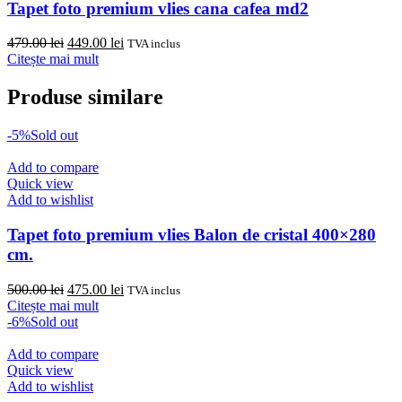
Tapet foto premium vlies cana cafea md2
Prețul
Prețul
479.00
lei
449.00
lei
TVA inclus
inițial
curent
Citește mai mult
a
este:
fost:
449.00 lei.
Produse similare
479.00 lei.
-5%
Sold out
Add to compare
Quick view
Add to wishlist
Tapet foto premium vlies Balon de cristal 400×280
cm.
Prețul
Prețul
500.00
lei
475.00
lei
TVA inclus
inițial
curent
Citește mai mult
a
este:
-6%
Sold out
fost:
475.00 lei.
500.00 lei.
Add to compare
Quick view
Add to wishlist