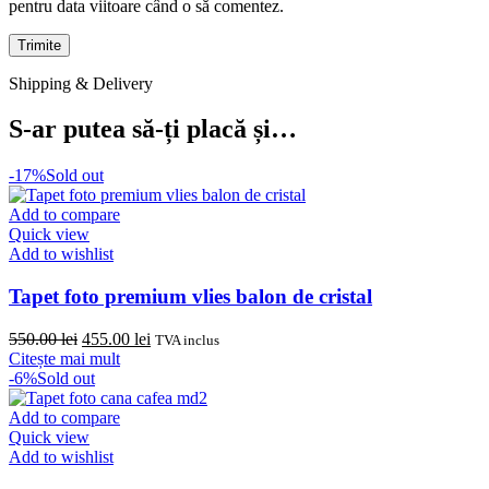
pentru data viitoare când o să comentez.
Shipping & Delivery
S-ar putea să-ți placă și…
-17%
Sold out
Add to compare
Quick view
Add to wishlist
Tapet foto premium vlies balon de cristal
Prețul
Prețul
550.00
lei
455.00
lei
TVA inclus
inițial
curent
Citește mai mult
a
este:
-6%
Sold out
fost:
455.00 lei.
550.00 lei.
Add to compare
Quick view
Add to wishlist