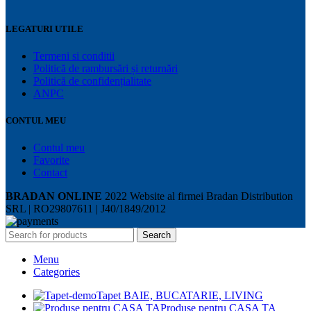
LEGATURI UTILE
Termeni si conditii
Politică de rambursări și returnări
Politică de confidențialitate
ANPC
CONTUL MEU
Contul meu
Favorite
Contact
BRADAN ONLINE
2022 Website al firmei Bradan Distribution
SRL | RO29807611 | J40/1849/2012
Search
Menu
Categories
Tapet BAIE, BUCATARIE, LIVING
Produse pentru CASA TA