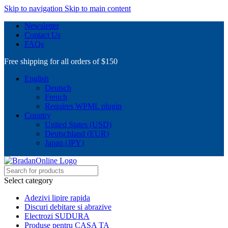
Skip to navigation
Skip to main content
Newsletter
Contact Us
FAQs
Free shipping for all orders of $150
English
Deutsch
French
Requires WPML plugin
Country
United States (USD)
Deutschland (EUR)
Japan (JPY)
Select category
Adezivi lipire rapida
Discuri debitare si abrazive
Electrozi SUDURA
Produse pentru CASA TA