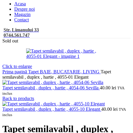
Acasa
Despre noi
Magazin
Contact
Str. Limanului 33
0744.561.747
Sold out
Click to enlarge
Prima pagină
Tapet BAIE, BUCATARIE, LIVING
Tapet
semilavabil , duplex , hartie , 4055-01 Elegant
Tapet semilavabil , duplex , hartie , 4054-06 Sevilla
40.00
lei
TVA
inclus
Back to products
Tapet semilavabil , duplex , hartie , 4055-10 Elegant
40.00
lei
TVA
inclus
Tapet semilavabil , duplex ,