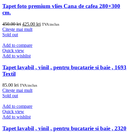
Tapet foto premium vlies Cana de cafea 280×300
cm.
Prețul
Prețul
450.00
lei
425.00
lei
TVA inclus
inițial
curent
Citește mai mult
a
este:
Sold out
fost:
425.00 lei.
450.00 lei.
Add to compare
Quick view
Add to wishlist
Tapet lavabil , vinil , pentru bucatarie si baie , 1693
Textil
85.00
lei
TVA inclus
Citește mai mult
Sold out
Add to compare
Quick view
Add to wishlist
Tapet lavabil , vinil , pentru bucatarie si baie , 2320