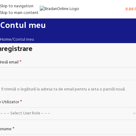
Skip to navigation
0.00
l
Skip to main content
Contul meu
Home
Contul meu
nregistrare
*
resă email
 fi trimisă o legătură la adresa ta de email pentru a seta o parolă nouă.
*
p Utilizator
*
renume