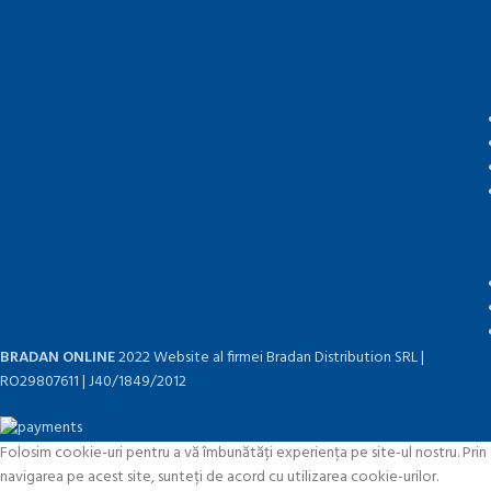
BRADAN ONLINE
2022 Website al firmei Bradan Distribution SRL |
RO29807611 | J40/1849/2012
Folosim cookie-uri pentru a vă îmbunătăți experiența pe site-ul nostru. Prin
navigarea pe acest site, sunteți de acord cu utilizarea cookie-urilor.