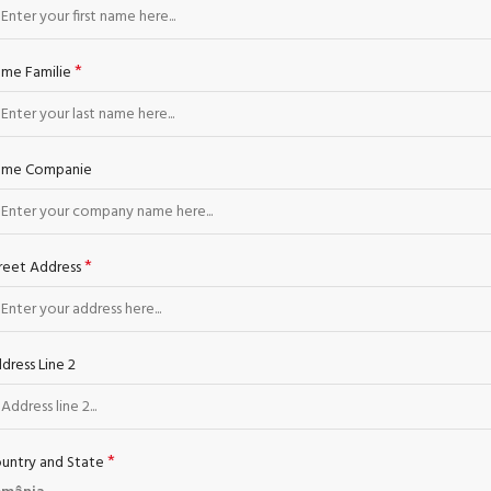
*
me Familie
ume Companie
*
reet Address
dress Line 2
*
untry and State