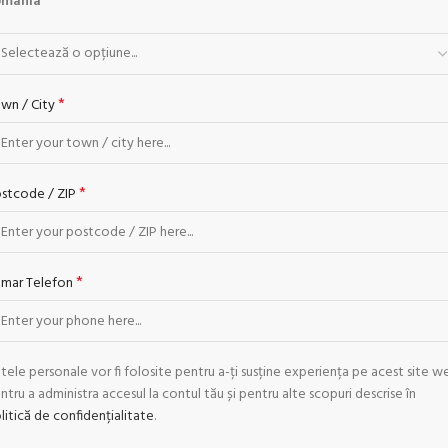
omânia
*
wn / City
*
stcode / ZIP
*
mar Telefon
tele personale vor fi folosite pentru a-ți susține experiența pe acest site w
ntru a administra accesul la contul tău și pentru alte scopuri descrise în
litică de confidențialitate
.