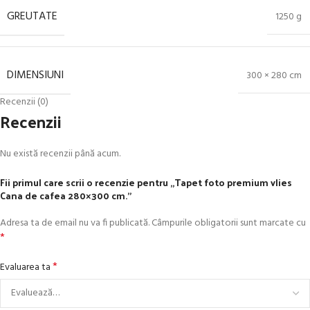
GREUTATE
1250 g
DIMENSIUNI
300 × 280 cm
Recenzii (0)
Recenzii
Nu există recenzii până acum.
Fii primul care scrii o recenzie pentru „Tapet foto premium vlies
Cana de cafea 280×300 cm.”
Adresa ta de email nu va fi publicată.
Câmpurile obligatorii sunt marcate cu
*
*
Evaluarea ta