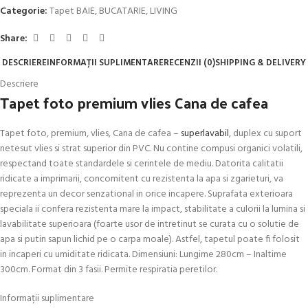
Categorie:
Tapet BAIE, BUCATARIE, LIVING
Share:
DESCRIERE
INFORMAȚII SUPLIMENTARE
RECENZII (0)
SHIPPING & DELIVERY
Descriere
Tapet foto premium vlies Cana de cafea
Tapet foto, premium, vlies, Cana de cafea –
superlavabil
, duplex cu suport
netesut vlies si strat superior din PVC. Nu contine compusi organici volatili,
respectand toate standardele si cerintele de mediu. Datorita calitatii
ridicate a imprimarii, concomitent cu rezistenta la apa si zgarieturi, va
reprezenta un decor senzational in orice incapere. Suprafata exterioara
speciala ii confera rezistenta mare la impact, stabilitate a culorii la lumina si
lavabilitate superioara (foarte usor de intretinut se curata cu o solutie de
apa si putin sapun lichid pe o carpa moale). Astfel, tapetul poate fi folosit
in incaperi cu umiditate ridicata. Dimensiuni: Lungime 280cm – Inaltime
300cm. Format din 3 fasii. Permite respiratia peretilor.
Informații suplimentare