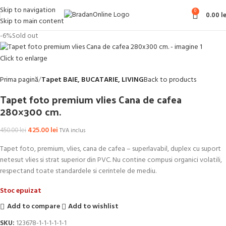
Skip to navigation
0
0.00
le
Skip to main content
-6%
Sold out
Click to enlarge
Prima pagină
Tapet BAIE, BUCATARIE, LIVING
Back to products
Tapet foto premium vlies Cana de cafea
280×300 cm.
425.00
lei
450.00
lei
TVA inclus
Tapet foto, premium, vlies, cana de cafea – superlavabil, duplex cu suport
netesut vlies si strat superior din PVC. Nu contine compusi organici volatili,
respectand toate standardele si cerintele de mediu.
Stoc epuizat
Add to compare
Add to wishlist
SKU:
123678-1-1-1-1-1-1