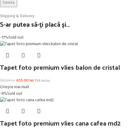
Shipping & Delivery
S-ar putea să-ți placă și…
-17%
Sold out
Tapet foto premium vlies balon de cristal
455.00
lei
550.00
lei
TVA inclus
Citește mai mult
-6%
Sold out
Tapet foto premium vlies cana cafea md2