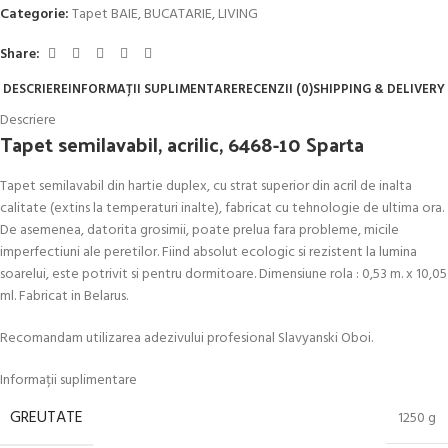
Categorie:
Tapet BAIE, BUCATARIE, LIVING
Share:
DESCRIERE
INFORMAȚII SUPLIMENTARE
RECENZII (0)
SHIPPING & DELIVERY
Descriere
Tapet semilavabil, acrilic, 6468-10 Sparta
Tapet semilavabil din hartie duplex, cu strat superior din acril de inalta
calitate (extins la temperaturi inalte), fabricat cu tehnologie de ultima ora.
De asemenea, datorita grosimii, poate prelua fara probleme, micile
imperfectiuni ale peretilor. Fiind absolut ecologic si rezistent la lumina
soarelui, este potrivit si pentru dormitoare. Dimensiune rola : 0,53 m. x 10,05
ml. Fabricat in Belarus.
Recomandam utilizarea adezivului profesional Slavyanski Oboi.
Informații suplimentare
GREUTATE
1250 g