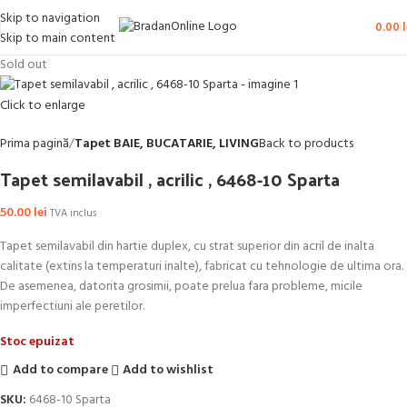
Skip to navigation
0.00
l
Skip to main content
Sold out
Click to enlarge
Prima pagină
Tapet BAIE, BUCATARIE, LIVING
Back to products
Tapet semilavabil , acrilic , 6468-10 Sparta
50.00
lei
TVA inclus
Tapet semilavabil din hartie duplex, cu strat superior din acril de inalta
calitate (extins la temperaturi inalte), fabricat cu tehnologie de ultima ora.
De asemenea, datorita grosimii, poate prelua fara probleme, micile
imperfectiuni ale peretilor.
Stoc epuizat
Add to compare
Add to wishlist
SKU:
6468-10 Sparta