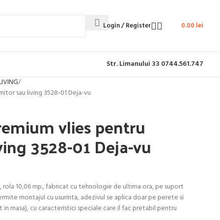
Login / Register
0.00
lei
Str. Limanului 33
0744.561.747
LIVING
mitor sau living 3528-01 Deja-vu
premium vlies pentru
ving 3528-01 Deja-vu
, rola 10,06 mp., fabricat cu tehnologie de ultima ora, pe suport
permite montajul cu usurinta, adezivul se aplica doar pe perete si
 in masa), cu caracteristici speciale care il fac pretabil pentru