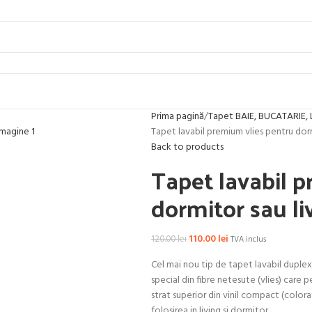
Prima pagină
Tapet BAIE, BUCATARIE, 
Tapet lavabil premium vlies pentru dor
Back to products
Tapet lavabil 
dormitor sau li
110.00
lei
120.00
lei
TVA inclus
Cel mai nou tip de tapet lavabil duplex
special din fibre netesute (vlies) care 
strat superior din vinil compact (colorat
folosirea in living si dormitor.