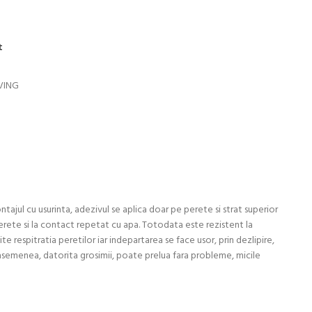
t
IVING
tajul cu usurinta, adezivul se aplica doar pe perete si strat superior
 perete si la contact repetat cu apa. Totodata este rezistent la
e respitratia peretilor iar indepartarea se face usor, prin dezlipire,
e asemenea, datorita grosimii, poate prelua fara probleme, micile