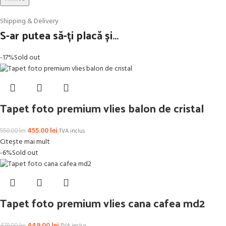
Shipping & Delivery
S-ar putea să-ți placă și…
-17%
Sold out
Tapet foto premium vlies balon de cristal
455.00
lei
550.00
lei
TVA inclus
Citește mai mult
-6%
Sold out
Tapet foto premium vlies cana cafea md2
449.00
lei