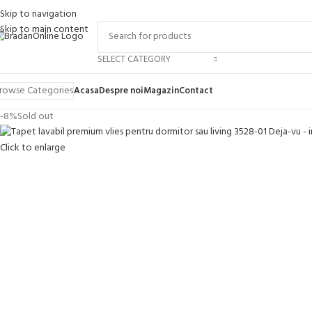
Skip to navigation
Skip to main content
SELECT CATEGORY
rowse Categories
Acasa
Despre noi
Magazin
Contact
-8%
Sold out
Click to enlarge