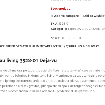
Stoc epuizat
Add to compare
Add to wishlis
SKU:
3528-01
Categorie:
Tapet BAIE, BUCATARIE, L
Share:
SCRIERE
INFORMAȚII SUPLIMENTARE
RECENZII (0)
SHIPPING & DELIVERY
au living 3528-01 Deja-vu
e de ultima ora, pe suport special din fibre netesute (vlies) care permite mon
etabil pentru folosirea in dormitor si living. Mentionam ca tapetul rezista pe
ste ignifug (nu intretine arderea) si tratat antibacterian. De asemenea, permit
ptia petelor de ulei sau grasime) prin spalare cu apa si detergent neagesiv. D
n Ucraina. Recomandam utilizarea adezivului profesional Slavyanski Oboi.