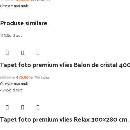
479.00
lei
TVA inclus
Citește mai mult
Produse similare
-5%
Sold out
Tapet foto premium vlies Balon de cristal 4
475.00
lei
500.00
lei
TVA inclus
Citește mai mult
-6%
Sold out
Tapet foto premium vlies Relax 300×280 cm.