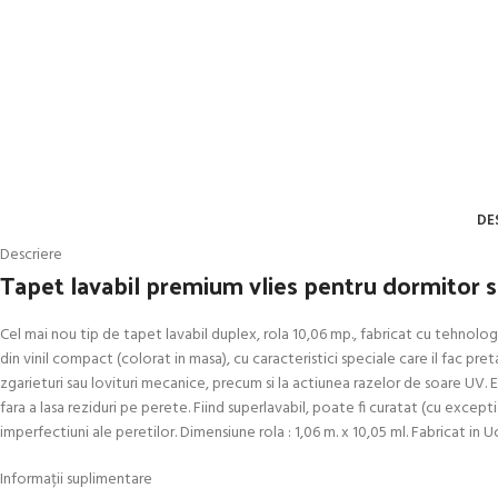
DE
Descriere
Tapet lavabil premium vlies pentru dormitor s
Cel mai nou tip de tapet lavabil duplex, rola 10,06 mp., fabricat cu tehnologi
din vinil compact (colorat in masa), cu caracteristici speciale care il fac pr
zgarieturi sau lovituri mecanice, precum si la actiunea razelor de soare UV. E
fara a lasa reziduri pe perete. Fiind superlavabil, poate fi curatat (cu exce
imperfectiuni ale peretilor. Dimensiune rola : 1,06 m. x 10,05 ml. Fabricat i
Informații suplimentare