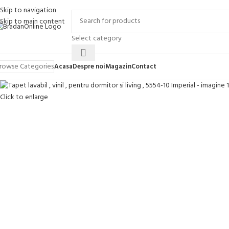
Skip to navigation
SOLD OUT
Skip to main content
Select category
rowse Categories
Acasa
Despre noi
Magazin
Contact
Click to enlarge