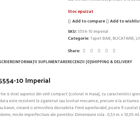
Stoc epuizat
Add to compare
Add to wishlis
SKU:
5554-10 imperial
Categorie:
Tapet BAIE, BUCATARIE, L
Share:
SCRIERE
INFORMAȚII SUPLIMENTARE
RECENZII (0)
SHIPPING & DELIVERY
, 5554-10 Imperial
 si strat superior din vinil compact (colorat in masa), cu caracteristici specia
 este rezistent la zgarieturi sau lovituri mecanice, precum si la actiunea ra
e sau baruri, creand o atmosfera deosebita. Fiind superlavabil, poate fi curatat
e, micile imperfectiuni ale peretilor. Dimensiune rola : 0,53 m. x 10,05 ml. 