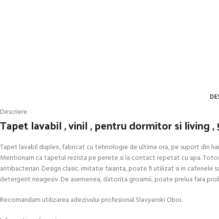
DE
Descriere
Tapet lavabil , vinil , pentru dormitor si living 
Tapet lavabil duplex, fabricat cu tehnologie de ultima ora, pe suport din hartie
Mentionam ca tapetul rezista pe perete si la contact repetat cu apa. Totodata
antibacterian. Design clasic. imitatie faianta, poate fi utilizat si in cafenel
detergent neagesiv. De asemenea, datorita grosimii, poate prelua fara problem
Recomandam utilizarea adezivului profesional Slavyanski Oboi.