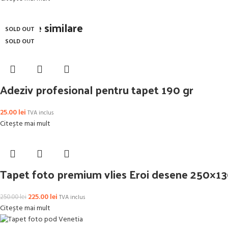
Produse similare
SOLD OUT
SOLD OUT
SOLD OUT
SOLD OUT
SOLD OUT
SOLD OUT
-10%
-13%
SOLD OUT
SOLD OUT
Adeziv profesional pentru tapet 190 gr
25.00
lei
TVA inclus
Citește mai mult
Tapet foto premium vlies Eroi desene 250×13
225.00
lei
250.00
lei
TVA inclus
Citește mai mult