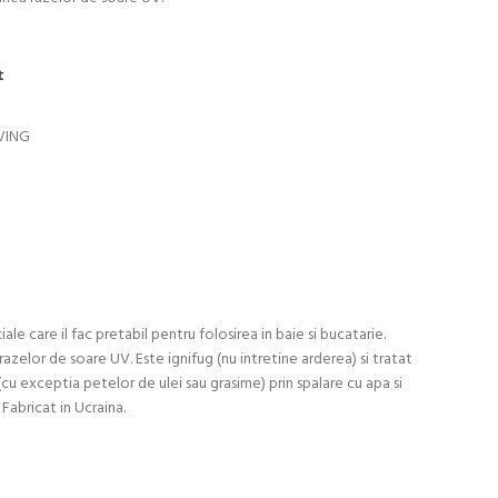
t
IVING
le care il fac pretabil pentru folosirea in baie si bucatarie.
zelor de soare UV. Este ignifug (nu intretine arderea) si tratat
 (cu exceptia petelor de ulei sau grasime) prin spalare cu apa si
Fabricat in Ucraina.