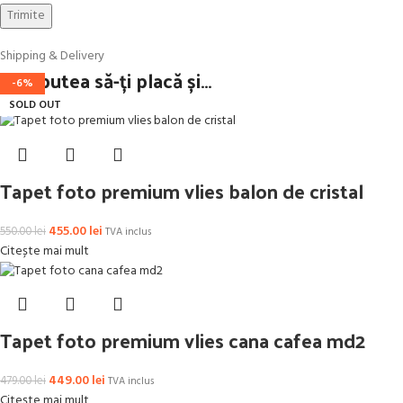
Shipping & Delivery
S-ar putea să-ți placă și…
-17%
-6%
SOLD OUT
SOLD OUT
Tapet foto premium vlies balon de cristal
455.00
lei
550.00
lei
TVA inclus
Citește mai mult
Tapet foto premium vlies cana cafea md2
449.00
lei
479.00
lei
TVA inclus
Citește mai mult