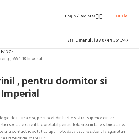
Login / Register
0.00
lei
Str. Limanului 33
0744.561.747
LIVING
 living , 5554-10 Imperial
vinil , pentru dormitor si
 Imperial
gie de ultima ora, pe suport din hartie si strat superior din vinil
ici speciale care il fac pretabil pentru folosirea in baie si bucatarie.
 si la contact repetat cu apa. Totodata este rezistent la zgarieturi
iunea razelor de soare UV.