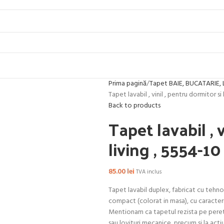
Prima pagină
Tapet BAIE, BUCATARIE, 
Tapet lavabil , vinil , pentru dormitor si
Back to products
Tapet lavabil , 
living , 5554-10
85.00
lei
TVA inclus
Tapet lavabil duplex, fabricat cu tehnolo
compact (colorat in masa), cu caracterist
Mentionam ca tapetul rezista pe perete
sau lovituri mecanice, precum si la act