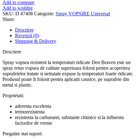
vopsea
Add to compare
rezistent
Add to wishlist
la
SKU:
D 47408
Categorie:
Spray VOPSIRE Universal
temperaturi
Share:
ridicate
,
Descriere
Den
Recenzii (0)
Braven
Shipping & Delivery
Super
Color
Descriere
High
Temperature
Spray vopsea rezistent la temperaturi ridicate Den Braven este un
,
spray retus vopsea de calitate superioara folosit pentru acoperirea
rosu
suprafetelor tratate si netratate expuse la temperaturi foarte ridicate.
,
Produsul poate fi folosit pentru aplicatii casnice, pe suprafete din
interior
metal si plastic.
sau
Proprietati:
exterior
,
aderenta excelenta
400
termorezistenta
ML
rezistenta la carburanti, substante chimice si la influenta
factorilor de vreme
Pregatire stat suport: