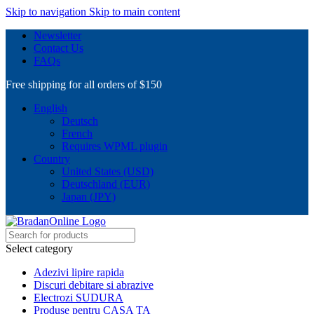
Skip to navigation
Skip to main content
Newsletter
Contact Us
FAQs
Free shipping for all orders of $150
English
Deutsch
French
Requires WPML plugin
Country
United States (USD)
Deutschland (EUR)
Japan (JPY)
Select category
Adezivi lipire rapida
Discuri debitare si abrazive
Electrozi SUDURA
Produse pentru CASA TA