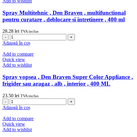
Add to wishlist
ML
Super
Color
Spray Multitehnic , Den Braven , multifunctional
,
pentru curatare , deblocare si intretinere , 400 ml
transparent
satin
28.28
lei
TVA inclus
mat
Cantitate
,
Spray
Adaugă în coș
interior
Multitehnic
sau
,
Add to compare
exterior
Den
Quick view
,
Braven
Add to wishlist
400
,
Ml
multifunctional
Spray vopsea , Den Braven Super Color Appliance ,
pentru
frigider sau aragaz , alb , interior , 400 ML
curatare
,
23.50
lei
TVA inclus
deblocare
Cantitate
si
Spray
Adaugă în coș
intretinere
vopsea
,
,
Add to compare
400
Den
Quick view
ml
Braven
Add to wishlist
Super