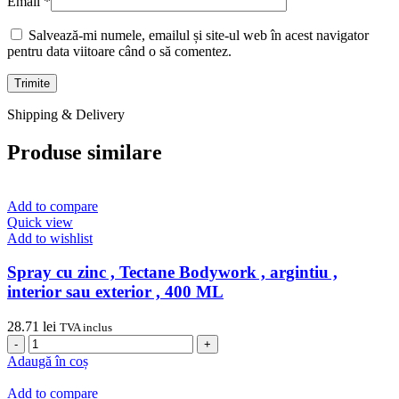
Email
*
Salvează-mi numele, emailul și site-ul web în acest navigator
pentru data viitoare când o să comentez.
Shipping & Delivery
Produse similare
Add to compare
Quick view
Add to wishlist
Spray cu zinc , Tectane Bodywork , argintiu ,
interior sau exterior , 400 ML
28.71
lei
TVA inclus
Cantitate
Spray
Adaugă în coș
cu
zinc
Add to compare