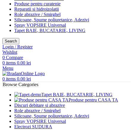
Produse pentru curatenie
Reparatii si hidroizolatii
Role abrazive / Smirghel
Silicoane, Spume poliuretanice, Adezivi
Spray VOPSIRE Universal
Tapet BAIE, BUCATARIE, LIVING
Search
Login / Register
Wishlist
0
Compare
0
items
0.00
lei
Menu
0
items
0.00
lei
Browse Categories
Tapet BAIE, BUCATARIE, LIVING
Produse pentru CASA TA
Discuri debitare si abrazive
Role abrazive / Smirghel
Silicoane, Spume poliuretanice, Adezivi
Spray VOPSIRE Universal
Electrozi SUDURA