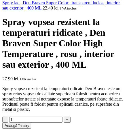
Spray lac , Den Braven Super Color , transparent lucios , interior
sau exterior , 400 ML
22.40
lei
TVA inclus
Spray vopsea rezistent la
temperaturi ridicate , Den
Braven Super Color High
Temperature , rosu , interior
sau exterior , 400 ML
27.90
lei
TVA inclus
Spray vopsea rezistent la temperaturi ridicate Den Braven este un
spray retus vopsea de calitate superioara folosit pentru acoperirea
suprafetelor tratate si netratate expuse la temperaturi foarte ridicate.
Produsul poate fi folosit pentru aplicatii casnice, pe suprafete din
metal si plastic.
Cantitate
Spray
Adaugă în coș