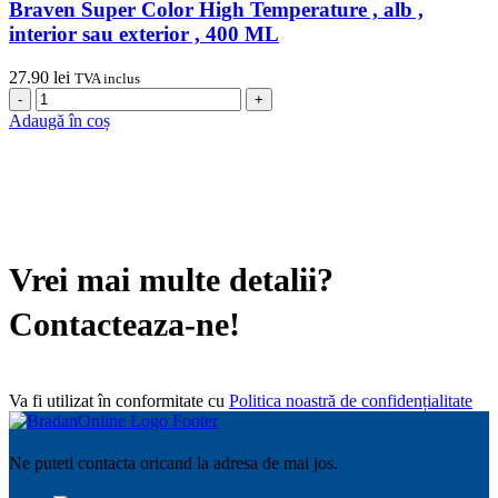
Braven Super Color High Temperature , alb ,
,
interior sau exterior , 400 ML
Den
Braven
27.90
lei
Super
TVA inclus
Cantitate
Color
Spray
,
Adaugă în coș
vopsea
alb
rezistent
,
la
interior
temperaturi
,
ridicate
400
,
ML
Den
Vrei mai multe detalii?
Braven
Super
Contacteaza-ne!
Color
High
Temperature
,
alb
Va fi utilizat în conformitate cu
Politica noastră de confidențialitate
,
interior
sau
Ne puteti contacta oricand la adresa de mai jos.
exterior
,