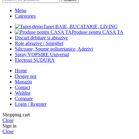
Menu
Categories
Tapet BAIE, BUCATARIE, LIVING
Produse pentru CASA TA
Discuri debitare si abrazive
Role abrazive / Smirghel
Silicoane, Spume poliuretanice, Adezivi
Spray VOPSIRE Universal
Electrozi SUDURA
Home
Despre noi
Magazin
Contact
Wishlist
Compare
Login / Register
Shopping cart
Close
Sign in
Close