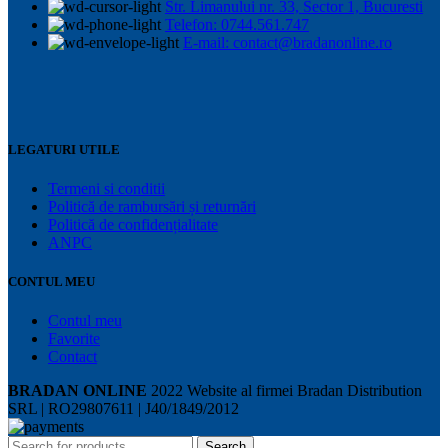
Str. Limanului nr. 33, Sector 1, Bucuresti
400
Telefon: 0744.561.747
ML
E-mail: contact@bradanonline.ro
LEGATURI UTILE
Termeni si conditii
Politică de rambursări și returnări
Politică de confidențialitate
ANPC
CONTUL MEU
Contul meu
Favorite
Contact
BRADAN ONLINE
2022 Website al firmei Bradan Distribution
SRL | RO29807611 | J40/1849/2012
Search