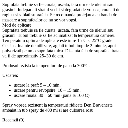
Suprafata trebuie sa fie curata, uscata, fara urme de uleiuri sau
grasimi. Indepartati stratul vechi si degradat de vopsea, curatati de
rugina si sablati suprafata. Se recomanda protejarea cu banda de
mascare a suprafetelor ce nu se vor vopsi.
Mod de aplicare:
Suprafata trebuie sa fie curata, uscata, fara urme de uleiuri sau
grasimi. Tubul trebuie sa fie aclimatizat la temperatura camerei.
Temperatura optima de aplicare este intre 15°C si 25°C grade
Celsius. Inainte de utilizare, agitati tubul timp de 2 minute, apoi
pulverizati pe un o suprafata mica. Distanta fata de suprafata tratata
va fi de aproximativ 25–30 de cm.
Produsul rezista la temperaturi de pana la 300ºC.
Uscarea:
uscare la praf: 5 – 10 min;
uscare pentru revopsire: 10 – 15 min;
uscare finala: 30 – 60 min (pana la 160 C).
Spray vopsea rezistent la temperaturi ridicate Den Braveneste
ambalat in tub spray de 400 ml si are culoarea rosu.
Recenzii (0)