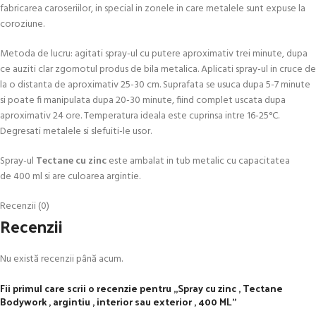
fabricarea caroseriilor, in special in zonele in care metalele sunt expuse la
coroziune.
Metoda de lucru: agitati spray-ul cu putere aproximativ trei minute, dupa
ce auziti clar zgomotul produs de bila metalica. Aplicati spray-ul in cruce de
la o distanta de aproximativ 25-30 cm. Suprafata se usuca dupa 5-7 minute
si poate fi manipulata dupa 20-30 minute, fiind complet uscata dupa
aproximativ 24 ore. Temperatura ideala este cuprinsa intre 16-25°C.
Degresati metalele si slefuiti-le usor.
Spray-ul
Tectane cu zinc
este ambalat in tub metalic cu capacitatea
de 400 ml si are culoarea argintie.
Recenzii (0)
Recenzii
Nu există recenzii până acum.
Fii primul care scrii o recenzie pentru „Spray cu zinc , Tectane
Bodywork , argintiu , interior sau exterior , 400 ML”