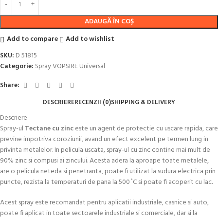
ADAUGĂ ÎN COȘ
Add to compare
Add to wishlist
SKU:
D 51815
Categorie:
Spray VOPSIRE Universal
Share:
DESCRIERE
RECENZII (0)
SHIPPING & DELIVERY
Descriere
Spray-ul
Tectane cu zinc
este un agent de protectie cu uscare rapida, care
previne impotriva coroziunii, avand un efect excelent pe termen lung in
privinta metalelor. In pelicula uscata, spray-ul cu zinc contine mai mult de
90% zinc si compusi ai zincului. Acesta adera la aproape toate metalele,
are o pelicula neteda si penetranta, poate fi utilizat la sudura electrica prin
puncte, rezista la temperaturi de pana la 500˚C si poate fi acoperit cu lac.
Acest spray este recomandat pentru aplicatii industriale, casnice si auto,
poate fi aplicat in toate sectoarele industriale si comerciale, dar si la