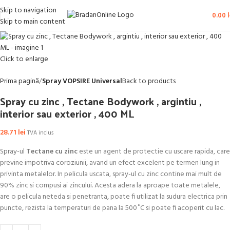
Skip to navigation
0.00
l
Skip to main content
Click to enlarge
Prima pagină
Spray VOPSIRE Universal
Back to products
Spray cu zinc , Tectane Bodywork , argintiu ,
interior sau exterior , 400 ML
28.71
lei
TVA inclus
Spray-ul
Tectane cu zinc
este un agent de protectie cu uscare rapida, care
previne impotriva coroziunii, avand un efect excelent pe termen lung in
privinta metalelor. In pelicula uscata, spray-ul cu zinc contine mai mult de
90% zinc si compusi ai zincului. Acesta adera la aproape toate metalele,
are o pelicula neteda si penetranta, poate fi utilizat la sudura electrica prin
puncte, rezista la temperaturi de pana la 500˚C si poate fi acoperit cu lac.