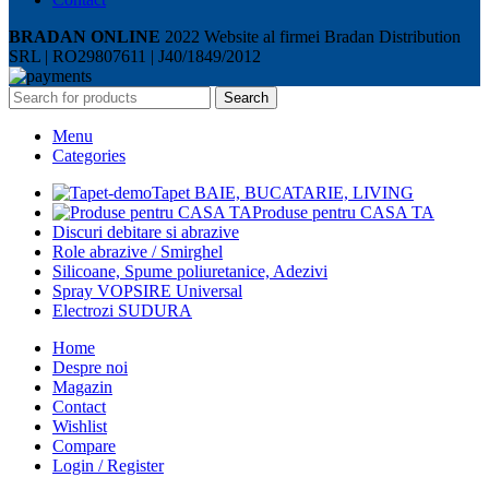
BRADAN ONLINE
2022 Website al firmei Bradan Distribution
SRL | RO29807611 | J40/1849/2012
Search
Menu
Categories
Tapet BAIE, BUCATARIE, LIVING
Produse pentru CASA TA
Discuri debitare si abrazive
Role abrazive / Smirghel
Silicoane, Spume poliuretanice, Adezivi
Spray VOPSIRE Universal
Electrozi SUDURA
Home
Despre noi
Magazin
Contact
Wishlist
Compare
Login / Register