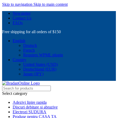
Skip to navigation
Skip to main content
Newsletter
Contact Us
FAQs
Free shipping for all orders of $150
English
Deutsch
French
Requires WPML plugin
Country
United States (USD)
Deutschland (EUR)
Japan (JPY)
Select category
Adezivi lipire rapida
Discuri debitare si abrazive
Electrozi SUDURA
Produse pentru CASA TA