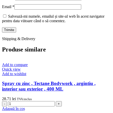
Email
*
Salvează-mi numele, emailul și site-ul web în acest navigator
pentru data viitoare când o să comentez.
Shipping & Delivery
Produse similare
Add to compare
Quick view
Add to wishlist
Spray cu zinc , Tectane Bodywork , argintiu ,
interior sau exterior , 400 ML
28.71
lei
TVA inclus
Cantitate
Spray
Adaugă în coș
cu