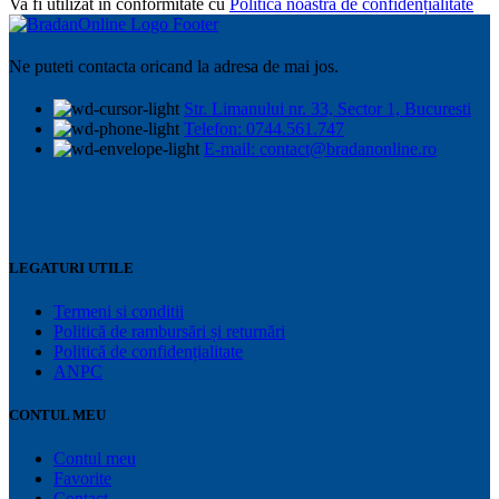
Va fi utilizat în conformitate cu
Politica noastră de confidențialitate
,
interior
sau
Ne puteti contacta oricand la adresa de mai jos.
exterior
,
Str. Limanului nr. 33, Sector 1, Bucuresti
400
Telefon: 0744.561.747
ML
E-mail: contact@bradanonline.ro
LEGATURI UTILE
Termeni si conditii
Politică de rambursări și returnări
Politică de confidențialitate
ANPC
CONTUL MEU
Contul meu
Favorite
Contact