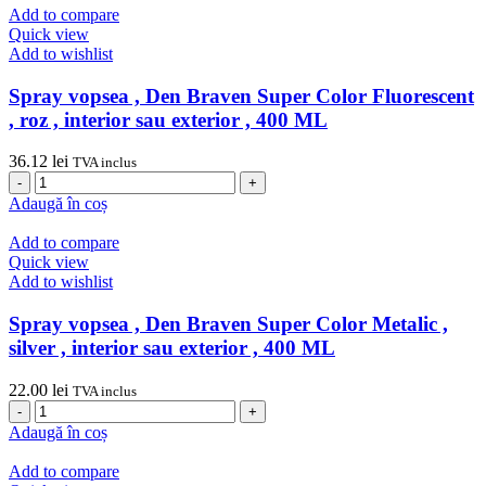
,
Add to compare
exterior
Den
Quick view
,
Braven
Add to wishlist
400
Super
ML
Color
Spray vopsea , Den Braven Super Color Fluorescent
,
, roz , interior sau exterior , 400 ML
transparent
satin
36.12
lei
TVA inclus
mat
Cantitate
,
Spray
Adaugă în coș
interior
vopsea
sau
,
Add to compare
exterior
Den
Quick view
,
Braven
Add to wishlist
400
Super
Ml
Color
Spray vopsea , Den Braven Super Color Metalic ,
Fluorescent
silver , interior sau exterior , 400 ML
,
roz
22.00
lei
TVA inclus
,
Cantitate
interior
Spray
Adaugă în coș
sau
vopsea
exterior
,
Add to compare
,