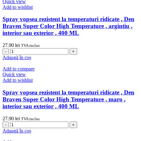
Den
Quick view
400
Braven
Add to wishlist
ML
Super
Color
Spray vopsea rezistent la temperaturi ridicate , Den
Metalic
Braven Super Color High Temperature , argintiu ,
,
interior sau exterior , 400 ML
silver
,
27.90
lei
interior
TVA inclus
Cantitate
sau
Spray
exterior
Adaugă în coș
vopsea
,
rezistent
400
Add to compare
la
ML
Quick view
temperaturi
Add to wishlist
ridicate
,
Spray vopsea rezistent la temperaturi ridicate , Den
Den
Braven Super Color High Temperature , maro ,
Braven
interior sau exterior , 400 ML
Super
Color
27.90
lei
High
TVA inclus
Cantitate
Temperature
Spray
,
Adaugă în coș
vopsea
argintiu
rezistent