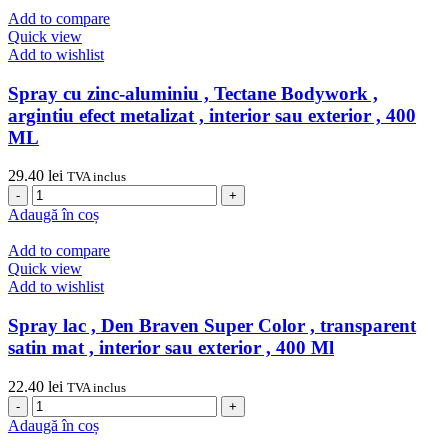
zinc
Add to compare
,
Quick view
Tectane
Add to wishlist
Bodywork
,
Spray cu zinc-aluminiu , Tectane Bodywork ,
argintiu
argintiu efect metalizat , interior sau exterior , 400
,
ML
interior
sau
29.40
lei
exterior
TVA inclus
Cantitate
,
Spray
400
Adaugă în coș
cu
ML
zinc-
Add to compare
aluminiu
Quick view
,
Add to wishlist
Tectane
Bodywork
Spray lac , Den Braven Super Color , transparent
,
satin mat , interior sau exterior , 400 Ml
argintiu
efect
22.40
lei
TVA inclus
metalizat
Cantitate
,
Spray
Adaugă în coș
interior
lac
sau