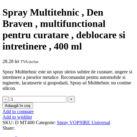
Spray Multitehnic , Den
Braven , multifunctional
pentru curatare , deblocare si
intretinere , 400 ml
28.28
lei
TVA inclus
Spray Multitehnic este un spray uleios subtire de curatare, ungere si
intretinere a pieselor metalice. Recomandat pentru automobile si
inginerie, lacatuserie si gospodarii. Spray-ul Multitehnic nu contine
silicon.
Cantitate
Spray
Adaugă în coș
Multitehnic
Add to compare
,
Add to wishlist
Den
SKU:
D MT400
Categorie:
Spray VOPSIRE Universal
Braven
Share:
,
multifunctional