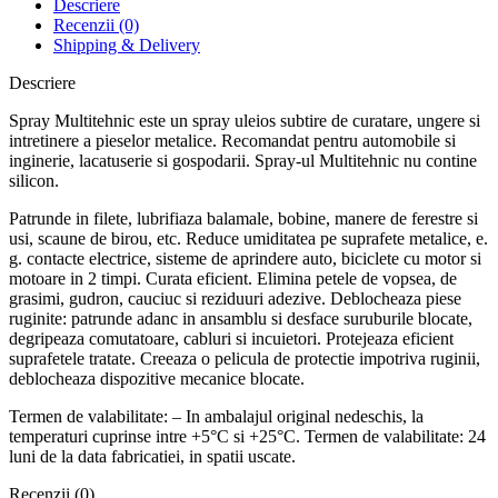
Descriere
pentru
Recenzii (0)
curatare
Shipping & Delivery
,
deblocare
Descriere
si
intretinere
Spray Multitehnic este un spray uleios subtire de curatare, ungere si
,
intretinere a pieselor metalice. Recomandat pentru automobile si
400
inginerie, lacatuserie si gospodarii. Spray-ul Multitehnic nu contine
ml
silicon.
Patrunde in filete, lubrifiaza balamale, bobine, manere de ferestre si
usi, scaune de birou, etc. Reduce umiditatea pe suprafete metalice, e.
g. contacte electrice, sisteme de aprindere auto, biciclete cu motor si
motoare in 2 timpi. Curata eficient. Elimina petele de vopsea, de
grasimi, gudron, cauciuc si reziduuri adezive. Deblocheaza piese
ruginite: patrunde adanc in ansamblu si desface suruburile blocate,
degripeaza comutatoare, cabluri si incuietori. Protejeaza eficient
suprafetele tratate. Creeaza o pelicula de protectie impotriva ruginii,
deblocheaza dispozitive mecanice blocate.
Termen de valabilitate: – In ambalajul original nedeschis, la
temperaturi cuprinse intre +5°C si +25°C. Termen de valabilitate: 24
luni de la data fabricatiei, in spatii uscate.
Recenzii (0)