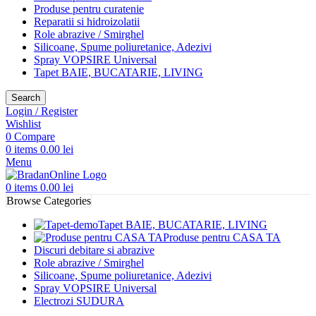
Produse pentru curatenie
Reparatii si hidroizolatii
Role abrazive / Smirghel
Silicoane, Spume poliuretanice, Adezivi
Spray VOPSIRE Universal
Tapet BAIE, BUCATARIE, LIVING
Search
Login / Register
Wishlist
0
Compare
0
items
0.00
lei
Menu
0
items
0.00
lei
Browse Categories
Tapet BAIE, BUCATARIE, LIVING
Produse pentru CASA TA
Discuri debitare si abrazive
Role abrazive / Smirghel
Silicoane, Spume poliuretanice, Adezivi
Spray VOPSIRE Universal
Electrozi SUDURA