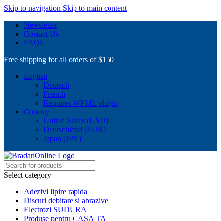
Skip to navigation
Skip to main content
Newsletter
Contact Us
FAQs
Free shipping for all orders of $150
English
Deutsch
French
Requires WPML plugin
Country
United States (USD)
Deutschland (EUR)
Japan (JPY)
Select category
Adezivi lipire rapida
Discuri debitare si abrazive
Electrozi SUDURA
Produse pentru CASA TA