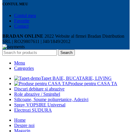
CONTUL MEU
Contul meu
Favorite
Contact
BRADAN ONLINE
2022 Website al firmei Bradan Distribution
SRL | RO29807611 | J40/1849/2012
Search
Menu
Categories
Tapet BAIE, BUCATARIE, LIVING
Produse pentru CASA TA
Discuri debitare si abrazive
Role abrazive / Smirghel
Silicoane, Spume poliuretanice, Adezivi
Spray VOPSIRE Universal
Electrozi SUDURA
Home
Despre noi
Magazin