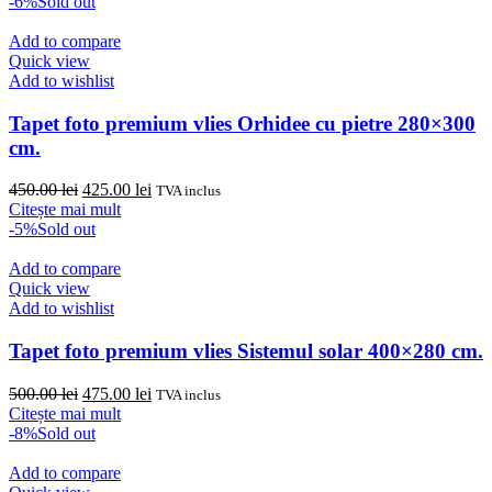
a
este:
-6%
Sold out
fost:
225.00 lei.
250.00 lei.
Add to compare
Quick view
Add to wishlist
Tapet foto premium vlies Orhidee cu pietre 280×300
cm.
Prețul
Prețul
450.00
lei
425.00
lei
TVA inclus
inițial
curent
Citește mai mult
a
este:
-5%
Sold out
fost:
425.00 lei.
450.00 lei.
Add to compare
Quick view
Add to wishlist
Tapet foto premium vlies Sistemul solar 400×280 cm.
Prețul
Prețul
500.00
lei
475.00
lei
TVA inclus
inițial
curent
Citește mai mult
a
este:
-8%
Sold out
fost:
475.00 lei.
500.00 lei.
Add to compare