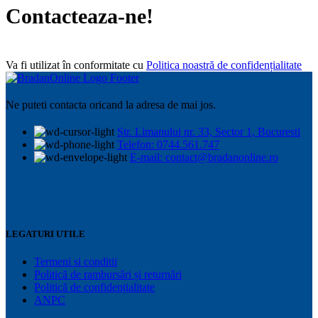
Contacteaza-ne!
Va fi utilizat în conformitate cu
Politica noastră de confidențialitate
Ne puteti contacta oricand la adresa de mai jos.
Str. Limanului nr. 33, Sector 1, Bucuresti
Telefon: 0744.561.747
E-mail: contact@bradanonline.ro
LEGATURI UTILE
Termeni si conditii
Politică de rambursări și returnări
Politică de confidențialitate
ANPC