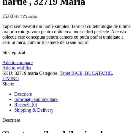
hartie , 32719 Maria
25.00
lei
TVA inclus
Tapet semilavabil din hartie simplex, fabricat cu tehnologie de ultima
ora prin rotogravura pentru obtinerea unor culori perfecte. Aceasta
colectie este conceputa pentru camere cu putin praf si umiditate a
aerului mica, cum ar fi camere de zi sau holuri.
Stoc epuizat
Add to compare
Add to wishlist
SKU:
32719 maria
Categorie:
Tapet BAIE, BUCATARIE,
LIVING
Share:
Descriere
Informații suplimentare
Recenzii (0)
Shipping & Delivery
Descriere