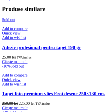
a
este:
fost:
449.00 lei.
Produse similare
479.00 lei.
Sold out
Add to compare
Quick view
Add to wishlist
Adeziv profesional pentru tapet 190 gr
25.00
lei
TVA inclus
Citește mai mult
-10%
Sold out
Add to compare
Quick view
Add to wishlist
Tapet foto premium vlies Eroi desene 250×130 cm.
Prețul
Prețul
250.00
lei
225.00
lei
TVA inclus
inițial
curent
Citește mai mult