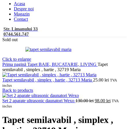
Acasa
Despre noi
Magazin
Contact
Str. Limanului 33
0744.561.747
Sold out
Click to enlarge
Prima pagină
Tapet BAIE, BUCATARIE, LIVING
Tapet
semilavabil , simplex , hartie , 32719 Maria
Tapet semilavabil , simplex , hartie , 32713 Maria
25.00
lei
TVA
inclus
Back to products
Prețul
Prețul
Set 2 aparate ultrasonic daunatori Wexo
130.00
lei
98.00
lei
TVA
inițial
curent
inclus
a
este:
fost:
98.00 lei.
Tapet semilavabil , simplex ,
130.00 lei.