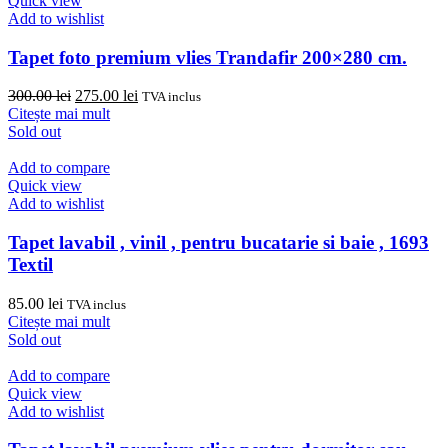
Quick view
Add to wishlist
Tapet foto premium vlies Trandafir 200×280 cm.
Prețul
Prețul
300.00
lei
275.00
lei
TVA inclus
inițial
curent
Citește mai mult
a
este:
Sold out
fost:
275.00 lei.
300.00 lei.
Add to compare
Quick view
Add to wishlist
Tapet lavabil , vinil , pentru bucatarie si baie , 1693
Textil
85.00
lei
TVA inclus
Citește mai mult
Sold out
Add to compare
Quick view
Add to wishlist