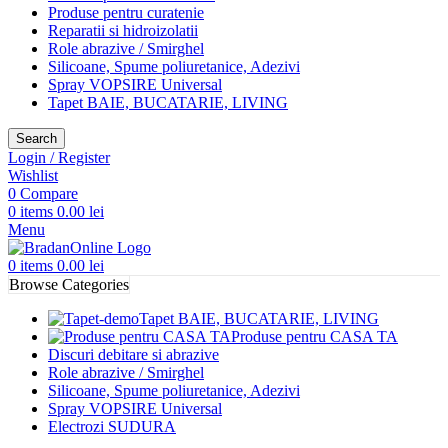
Produse pentru curatenie
Reparatii si hidroizolatii
Role abrazive / Smirghel
Silicoane, Spume poliuretanice, Adezivi
Spray VOPSIRE Universal
Tapet BAIE, BUCATARIE, LIVING
Search
Login / Register
Wishlist
0
Compare
0
items
0.00
lei
Menu
0
items
0.00
lei
Browse Categories
Tapet BAIE, BUCATARIE, LIVING
Produse pentru CASA TA
Discuri debitare si abrazive
Role abrazive / Smirghel
Silicoane, Spume poliuretanice, Adezivi
Spray VOPSIRE Universal
Electrozi SUDURA