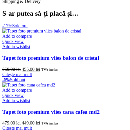
Shipping & Delivery
S-ar putea să-ți placă și…
-17%
Sold out
Add to compare
Quick view
Add to wishlist
Tapet foto premium vlies balon de cristal
Prețul
Prețul
550.00
lei
455.00
lei
TVA inclus
inițial
curent
Citește mai mult
a
este:
-6%
Sold out
fost:
455.00 lei.
550.00 lei.
Add to compare
Quick view
Add to wishlist
Tapet foto premium vlies cana cafea md2
Prețul
Prețul
479.00
lei
449.00
lei
TVA inclus
inițial
curent
Citește mai mult