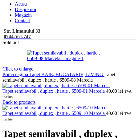
Acasa
Despre noi
Magazin
Contact
Str. Limanului 33
0744.561.747
Sold out
Click to enlarge
Prima pagină
Tapet BAIE, BUCATARIE, LIVING
Tapet
semilavabil , duplex , hartie , 6509-08 Marcela
Tapet semilavabil , duplex , hartie , 6509-01 Marcela
40.00
lei
TVA
inclus
Back to products
Tapet semilavabil , duplex , hartie , 6509-10 Marcela
40.00
lei
TVA
inclus
Tapet semilavabil , duplex ,