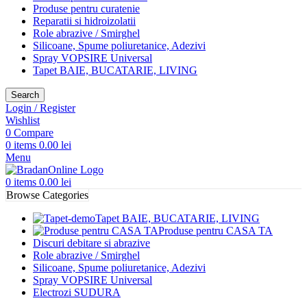
Produse pentru curatenie
Reparatii si hidroizolatii
Role abrazive / Smirghel
Silicoane, Spume poliuretanice, Adezivi
Spray VOPSIRE Universal
Tapet BAIE, BUCATARIE, LIVING
Search
Login / Register
Wishlist
0
Compare
0
items
0.00
lei
Menu
0
items
0.00
lei
Browse Categories
Tapet BAIE, BUCATARIE, LIVING
Produse pentru CASA TA
Discuri debitare si abrazive
Role abrazive / Smirghel
Silicoane, Spume poliuretanice, Adezivi
Spray VOPSIRE Universal
Electrozi SUDURA