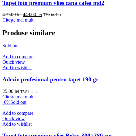
Tapet foto premium vlies cana cafea md2
Prețul
Prețul
479.00
lei
449.00
lei
TVA inclus
inițial
curent
Citește mai mult
a
este:
fost:
449.00 lei.
Produse similare
479.00 lei.
Sold out
Add to compare
Quick view
Add to wishlist
Adeziv profesional pentru tapet 190 gr
25.00
lei
TVA inclus
Citește mai mult
-6%
Sold out
Add to compare
Quick view
Add to wishlist
Tapet foto premium vlies Relax 300×280 cm.