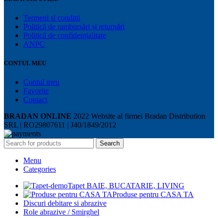
Termeni si conditii
Politică de rambursări și returnări
Politică de confidențialitate
ANPC
CONTUL MEU
Contul meu
Favorite
Contact
BRADAN ONLINE
2022 Website al firmei Bradan Distribution
SRL | RO29807611 | J40/1849/2012
Search
Menu
Categories
Tapet BAIE, BUCATARIE, LIVING
Produse pentru CASA TA
Discuri debitare si abrazive
Role abrazive / Smirghel