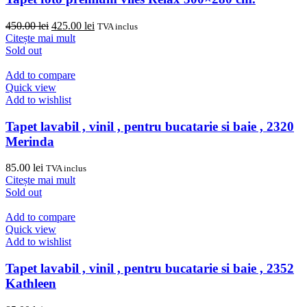
Prețul
Prețul
450.00
lei
425.00
lei
TVA inclus
inițial
curent
Citește mai mult
a
este:
Sold out
fost:
425.00 lei.
450.00 lei.
Add to compare
Quick view
Add to wishlist
Tapet lavabil , vinil , pentru bucatarie si baie , 2320
Merinda
85.00
lei
TVA inclus
Citește mai mult
Sold out
Add to compare
Quick view
Add to wishlist
Tapet lavabil , vinil , pentru bucatarie si baie , 2352
Kathleen