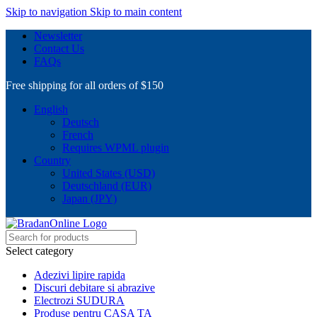
Skip to navigation
Skip to main content
Newsletter
Contact Us
FAQs
Free shipping for all orders of $150
English
Deutsch
French
Requires WPML plugin
Country
United States (USD)
Deutschland (EUR)
Japan (JPY)
Select category
Adezivi lipire rapida
Discuri debitare si abrazive
Electrozi SUDURA
Produse pentru CASA TA