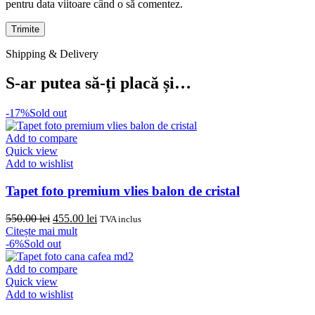
pentru data viitoare când o să comentez.
Shipping & Delivery
S-ar putea să-ți placă și…
-17%
Sold out
Add to compare
Quick view
Add to wishlist
Tapet foto premium vlies balon de cristal
Prețul
Prețul
550.00
lei
455.00
lei
TVA inclus
inițial
curent
Citește mai mult
a
este:
-6%
Sold out
fost:
455.00 lei.
550.00 lei.
Add to compare
Quick view
Add to wishlist