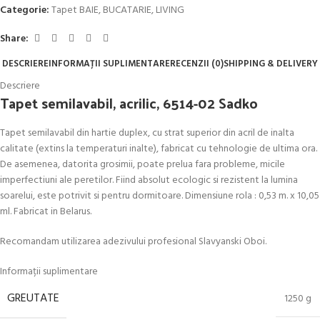
Categorie:
Tapet BAIE, BUCATARIE, LIVING
Share:
DESCRIERE
INFORMAȚII SUPLIMENTARE
RECENZII (0)
SHIPPING & DELIVERY
Descriere
Tapet semilavabil, acrilic, 6514-02 Sadko
Tapet semilavabil din hartie duplex, cu strat superior din acril de inalta
calitate (extins la temperaturi inalte), fabricat cu tehnologie de ultima ora.
De asemenea, datorita grosimii, poate prelua fara probleme, micile
imperfectiuni ale peretilor. Fiind absolut ecologic si rezistent la lumina
soarelui, este potrivit si pentru dormitoare. Dimensiune rola : 0,53 m. x 10,05
ml. Fabricat in Belarus.
Recomandam utilizarea adezivului profesional Slavyanski Oboi.
Informații suplimentare
GREUTATE
1250 g