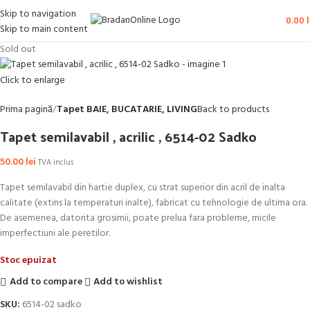
Skip to navigation
0.00
l
Skip to main content
Sold out
Click to enlarge
Prima pagină
Tapet BAIE, BUCATARIE, LIVING
Back to products
Tapet semilavabil , acrilic , 6514-02 Sadko
50.00
lei
TVA inclus
Tapet semilavabil din hartie duplex, cu strat superior din acril de inalta
calitate (extins la temperaturi inalte), fabricat cu tehnologie de ultima ora.
De asemenea, datorita grosimii, poate prelua fara probleme, micile
imperfectiuni ale peretilor.
Stoc epuizat
Add to compare
Add to wishlist
SKU:
6514-02 sadko