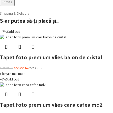
Shipping & Delivery
S-ar putea să-ți placă și…
-17%
Sold out
Tapet foto premium vlies balon de cristal
455.00
lei
550.00
lei
TVA inclus
Citește mai mult
-6%
Sold out
Tapet foto premium vlies cana cafea md2