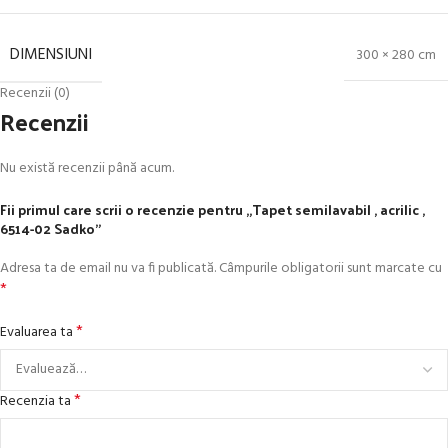
DIMENSIUNI
300 × 280 cm
Recenzii (0)
Recenzii
Nu există recenzii până acum.
Fii primul care scrii o recenzie pentru „Tapet semilavabil , acrilic ,
6514-02 Sadko”
Adresa ta de email nu va fi publicată.
Câmpurile obligatorii sunt marcate cu
*
*
Evaluarea ta
*
Recenzia ta