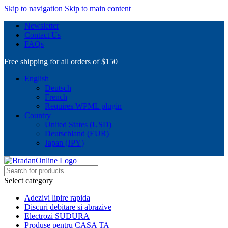
Skip to navigation
Skip to main content
Newsletter
Contact Us
FAQs
Free shipping for all orders of $150
English
Deutsch
French
Requires WPML plugin
Country
United States (USD)
Deutschland (EUR)
Japan (JPY)
Select category
Adezivi lipire rapida
Discuri debitare si abrazive
Electrozi SUDURA
Produse pentru CASA TA