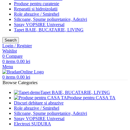
Produse pentru curatenie
Reparatii si hidroizolatii
Role abrazive / Smirghel
Silicoane, Spume poliuretanice, Adezivi
Spray VOPSIRE Universal
Tapet BAIE, BUCATARIE, LIVING
Search
Login / Register
Wishlist
0
Compare
0
items
0.00
lei
Menu
0
items
0.00
lei
Browse Categories
Tapet BAIE, BUCATARIE, LIVING
Produse pentru CASA TA
Discuri debitare si abrazive
Role abrazive / Smirghel
Silicoane, Spume poliuretanice, Adezivi
Spray VOPSIRE Universal
Electrozi SUDURA