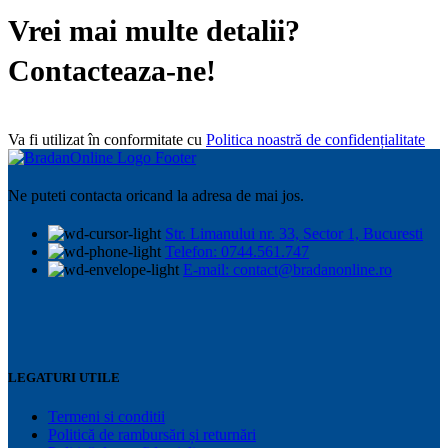
Vrei mai multe detalii?
Contacteaza-ne!
Va fi utilizat în conformitate cu
Politica noastră de confidențialitate
Ne puteti contacta oricand la adresa de mai jos.
Str. Limanului nr. 33, Sector 1, Bucuresti
Telefon: 0744.561.747
E-mail: contact@bradanonline.ro
LEGATURI UTILE
Termeni si conditii
Politică de rambursări și returnări