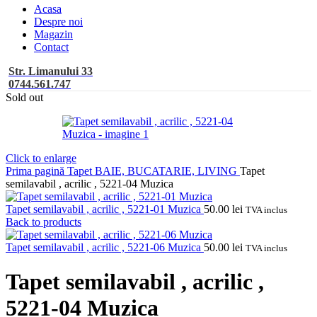
Acasa
Despre noi
Magazin
Contact
Str. Limanului 33
0744.561.747
Sold out
Click to enlarge
Prima pagină
Tapet BAIE, BUCATARIE, LIVING
Tapet
semilavabil , acrilic , 5221-04 Muzica
Tapet semilavabil , acrilic , 5221-01 Muzica
50.00
lei
TVA inclus
Back to products
Tapet semilavabil , acrilic , 5221-06 Muzica
50.00
lei
TVA inclus
Tapet semilavabil , acrilic ,
5221-04 Muzica