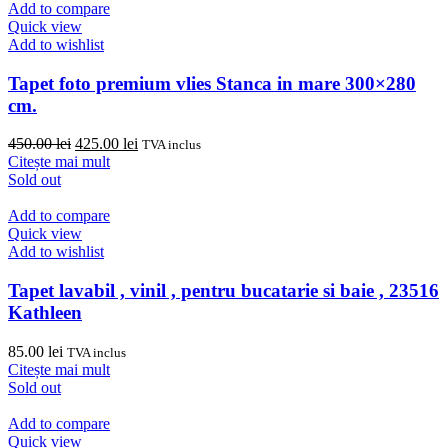
500.00 lei.
Add to compare
Quick view
Add to wishlist
Tapet foto premium vlies Stanca in mare 300×280
cm.
Prețul
Prețul
450.00
lei
425.00
lei
TVA inclus
inițial
curent
Citește mai mult
a
este:
Sold out
fost:
425.00 lei.
450.00 lei.
Add to compare
Quick view
Add to wishlist
Tapet lavabil , vinil , pentru bucatarie si baie , 23516
Kathleen
85.00
lei
TVA inclus
Citește mai mult
Sold out
Add to compare
Quick view