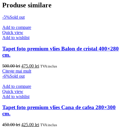
fost:
449.00 lei.
Produse similare
479.00 lei.
-5%
Sold out
Add to compare
Quick view
Add to wishlist
Tapet foto premium vlies Balon de cristal 400×280
cm.
Prețul
Prețul
500.00
lei
475.00
lei
TVA inclus
inițial
curent
Citește mai mult
a
este:
-6%
Sold out
fost:
475.00 lei.
500.00 lei.
Add to compare
Quick view
Add to wishlist
Tapet foto premium vlies Cana de cafea 280×300
cm.
Prețul
Prețul
450.00
lei
425.00
lei
TVA inclus