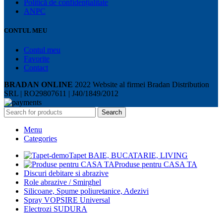
Politică de confidențialitate
ANPC
CONTUL MEU
Contul meu
Favorite
Contact
BRADAN ONLINE
2022 Website al firmei Bradan Distribution
SRL | RO29807611 | J40/1849/2012
Search
Menu
Categories
Tapet BAIE, BUCATARIE, LIVING
Produse pentru CASA TA
Discuri debitare si abrazive
Role abrazive / Smirghel
Silicoane, Spume poliuretanice, Adezivi
Spray VOPSIRE Universal
Electrozi SUDURA