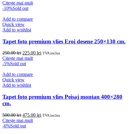
inițial
curent
Citește mai mult
a
este:
-10%
Sold out
fost:
425.00 lei.
450.00 lei.
Add to compare
Quick view
Add to wishlist
Tapet foto premium vlies Eroi desene 250×130 cm.
Prețul
Prețul
250.00
lei
225.00
lei
TVA inclus
inițial
curent
Citește mai mult
a
este:
-5%
Sold out
fost:
225.00 lei.
250.00 lei.
Add to compare
Quick view
Add to wishlist
Tapet foto premium vlies Peisaj montan 400×280
cm.
Prețul
Prețul
500.00
lei
475.00
lei
TVA inclus
inițial
curent
Citește mai mult
a
este:
-6%
Sold out
fost:
475.00 lei.