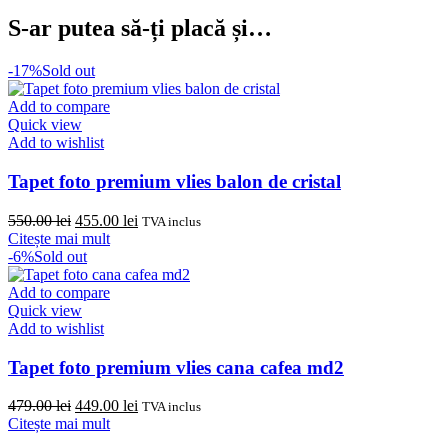
S-ar putea să-ți placă și…
-17%
Sold out
Add to compare
Quick view
Add to wishlist
Tapet foto premium vlies balon de cristal
Prețul
Prețul
550.00
lei
455.00
lei
TVA inclus
inițial
curent
Citește mai mult
a
este:
-6%
Sold out
fost:
455.00 lei.
550.00 lei.
Add to compare
Quick view
Add to wishlist
Tapet foto premium vlies cana cafea md2
Prețul
Prețul
479.00
lei
449.00
lei
TVA inclus
inițial
curent
Citește mai mult
a
este: