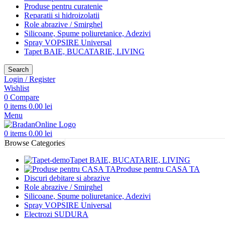
Produse pentru curatenie
Reparatii si hidroizolatii
Role abrazive / Smirghel
Silicoane, Spume poliuretanice, Adezivi
Spray VOPSIRE Universal
Tapet BAIE, BUCATARIE, LIVING
Search
Login / Register
Wishlist
0
Compare
0
items
0.00
lei
Menu
0
items
0.00
lei
Browse Categories
Tapet BAIE, BUCATARIE, LIVING
Produse pentru CASA TA
Discuri debitare si abrazive
Role abrazive / Smirghel
Silicoane, Spume poliuretanice, Adezivi
Spray VOPSIRE Universal
Electrozi SUDURA