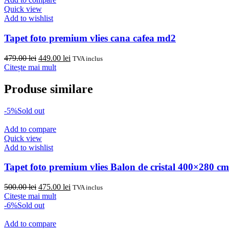
Quick view
Add to wishlist
Tapet foto premium vlies cana cafea md2
Prețul
Prețul
479.00
lei
449.00
lei
TVA inclus
inițial
curent
Citește mai mult
a
este:
fost:
449.00 lei.
Produse similare
479.00 lei.
-5%
Sold out
Add to compare
Quick view
Add to wishlist
Tapet foto premium vlies Balon de cristal 400×280 cm
Prețul
Prețul
500.00
lei
475.00
lei
TVA inclus
inițial
curent
Citește mai mult
a
este:
-6%
Sold out
fost:
475.00 lei.
500.00 lei.
Add to compare