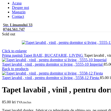
Acasa
Despre noi
Magazin
Contact
Str. Limanului 33
0744.561.747
Sold out
Click to enlarge
Prima pagină
Tapet BAIE, BUCATARIE, LIVING
Tapet lavabil , vi
Tapet lavabil , vinil , pentru dormitor si living , 5555-10 Imperial
85.
Back to products
Tapet lavabil , vinil , pentru dormitor si living , 5558-12 Fiesta
85.00
l
Tapet lavabil , vinil , pentru do
85.00
lei
TVA inclus
Tapet lavabil duplex, fabricat cu tehnologie de ultima ora, pe suport din 