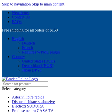
Skip to navigation
Skip to main content
Newsletter
Contact Us
FAQs
Free shipping for all orders of $150
English
Deutsch
French
Requires WPML plugin
Country
United States (USD)
Deutschland (EUR)
Japan (JPY)
Select category
Adezivi lipire rapida
Discuri debitare si abrazive
Electrozi SUDURA
Produse pentru CASA TA