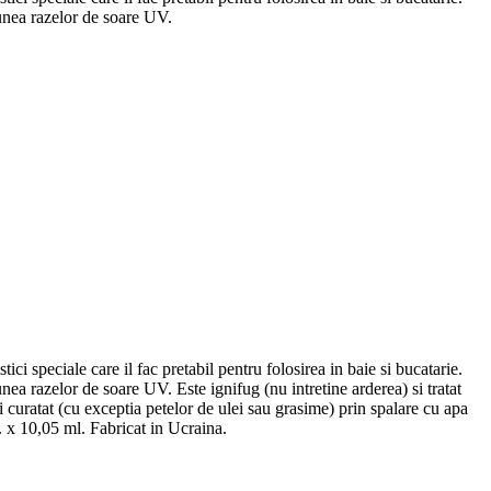
iunea razelor de soare UV.
ici speciale care il fac pretabil pentru folosirea in baie si bucatarie.
unea razelor de soare UV. Este ignifug (nu intretine arderea) si tratat
fi curatat (cu exceptia petelor de ulei sau grasime) prin spalare cu apa
. x 10,05 ml. Fabricat in Ucraina.