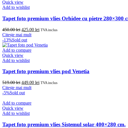
Quick view
Add to wishlist
Tapet foto premium vlies Orhidee cu pietre 280×300 
Prețul
Prețul
450.00
lei
425.00
lei
TVA inclus
inițial
curent
Citește mai mult
a
este:
-13%
Sold out
fost:
425.00 lei.
450.00 lei.
Add to compare
Quick view
Add to wishlist
Tapet foto premium vlies pod Venetia
Prețul
Prețul
519.00
lei
449.00
lei
TVA inclus
inițial
curent
Citește mai mult
a
este:
-5%
Sold out
fost:
449.00 lei.
519.00 lei.
Add to compare
Quick view
Add to wishlist
Tapet foto premium vlies Sistemul solar 400×280 cm.