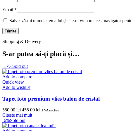
Email
*
Salvează-mi numele, emailul și site-ul web în acest navigator pent
Shipping & Delivery
S-ar putea să-ți placă și…
-17%
Sold out
Add to compare
Quick view
Add to wishlist
Tapet foto premium vlies balon de cristal
Prețul
Prețul
550.00
lei
455.00
lei
TVA inclus
inițial
curent
Citește mai mult
a
este:
-6%
Sold out
fost:
455.00 lei.
550.00 lei.
Add to compare