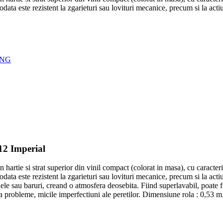
odata este rezistent la zgarieturi sau lovituri mecanice, precum si la act
ING
-12 Imperial
hartie si strat superior din vinil compact (colorat in masa), cu caracterist
data este rezistent la zgarieturi sau lovituri mecanice, precum si la acti
afenele sau baruri, creand o atmosfera deosebita. Fiind superlavabil, poate 
a probleme, micile imperfectiuni ale peretilor. Dimensiune rola : 0,53 m