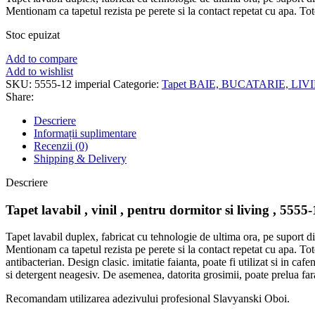
Mentionam ca tapetul rezista pe perete si la contact repetat cu apa. Tot
Stoc epuizat
Add to compare
Add to wishlist
SKU:
5555-12 imperial
Categorie:
Tapet BAIE, BUCATARIE, LIV
Share:
Descriere
Informații suplimentare
Recenzii (0)
Shipping & Delivery
Descriere
Tapet lavabil , vinil , pentru dormitor si living , 5555
Tapet lavabil duplex, fabricat cu tehnologie de ultima ora, pe suport din 
Mentionam ca tapetul rezista pe perete si la contact repetat cu apa. Toto
antibacterian. Design clasic. imitatie faianta, poate fi utilizat si in c
si detergent neagesiv. De asemenea, datorita grosimii, poate prelua far
Recomandam utilizarea adezivului profesional Slavyanski Oboi.