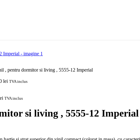
nil , pentru dormitor si living , 5555-12 Imperial
00
lei
TVA inclus
ei
TVA inclus
rmitor si living , 5555-12 Imperial
hartie si strat superior din vinil compact (colorat in masa), cu caracterist