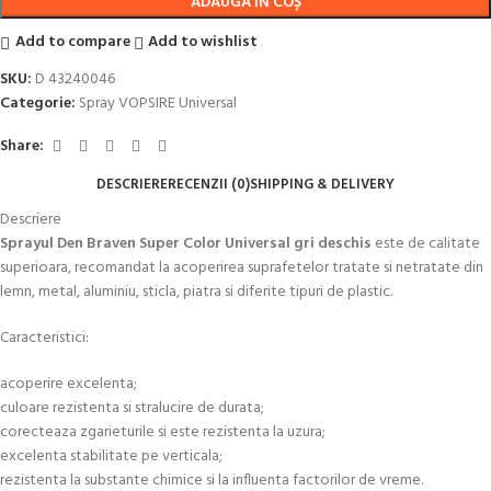
ADAUGĂ ÎN COȘ
Add to compare
Add to wishlist
SKU:
D 43240046
Categorie:
Spray VOPSIRE Universal
Share:
DESCRIERE
RECENZII (0)
SHIPPING & DELIVERY
Descriere
Sprayul Den Braven Super Color Universal gri deschis
este de calitate
superioara, recomandat la acoperirea suprafetelor tratate si netratate din
lemn, metal, aluminiu, sticla, piatra si diferite tipuri de plastic.
Caracteristici:
acoperire excelenta;
culoare rezistenta si stralucire de durata;
corecteaza zgarieturile si este rezistenta la uzura;
excelenta stabilitate pe verticala;
rezistenta la substante chimice si la influenta factorilor de vreme.