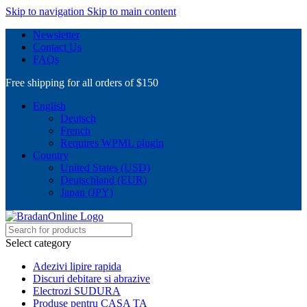
Skip to navigation
Skip to main content
Newsletter
Contact Us
FAQs
Free shipping for all orders of $150
English
Deutsch
French
Requires WPML plugin
Country
United States (USD)
Deutschland (EUR)
Japan (JPY)
Select category
Adezivi lipire rapida
Discuri debitare si abrazive
Electrozi SUDURA
Produse pentru CASA TA