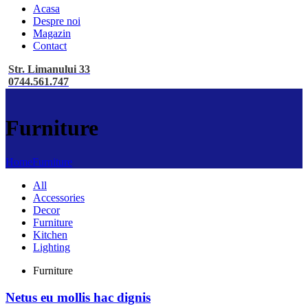
Acasa
Despre noi
Magazin
Contact
Str. Limanului 33
0744.561.747
Furniture
Home
Furniture
All
Accessories
Decor
Furniture
Kitchen
Lighting
Furniture
Netus eu mollis hac dignis