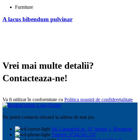
Furniture
A lacus bibendum pulvinar
Vrei mai multe detalii?
Contacteaza-ne!
Va fi utilizat în conformitate cu
Politica noastră de confidențialitate
Ne puteti contacta oricand la adresa de mai jos.
Str. Limanului nr. 33, Sector 1, Bucuresti
Telefon: 0744.561.747