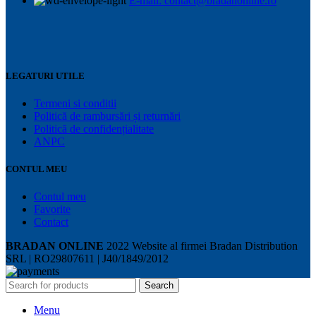
E-mail: contact@bradanonline.ro
LEGATURI UTILE
Termeni si conditii
Politică de rambursări și returnări
Politică de confidențialitate
ANPC
CONTUL MEU
Contul meu
Favorite
Contact
BRADAN ONLINE
2022 Website al firmei Bradan Distribution
SRL | RO29807611 | J40/1849/2012
Search
Menu