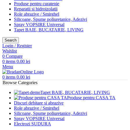
Produse pentru curatenie
Reparatii si hidroizolatii
Role abrazive / Smirghel
Silicoane, Spume poliuretanice, Adezivi
Spray VOPSIRE Universal
Tapet BAIE, BUCATARIE, LIVING
Search
Login / Register
Wishlist
0
Compare
0
items
0.00
lei
Menu
0
items
0.00
lei
Browse Categories
Tapet BAIE, BUCATARIE, LIVING
Produse pentru CASA TA
Discuri debitare si abrazive
Role abrazive / Smirghel
Silicoane, Spume poliuretanice, Adezivi
Spray VOPSIRE Universal
Electrozi SUDURA