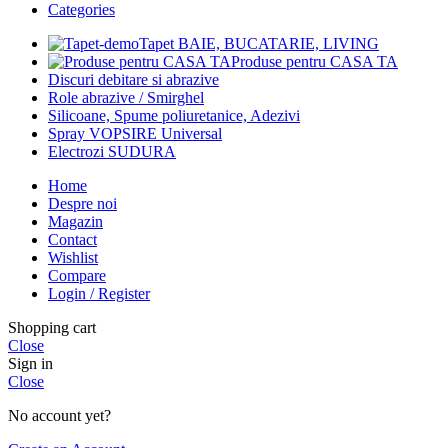
Categories
Tapet BAIE, BUCATARIE, LIVING
Produse pentru CASA TA
Discuri debitare si abrazive
Role abrazive / Smirghel
Silicoane, Spume poliuretanice, Adezivi
Spray VOPSIRE Universal
Electrozi SUDURA
Home
Despre noi
Magazin
Contact
Wishlist
Compare
Login / Register
Shopping cart
Close
Sign in
Close
No account yet?