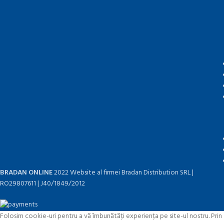
BRADAN ONLINE
2022 Website al firmei Bradan Distribution SRL |
RO29807611 | J40/1849/2012
Folosim cookie-uri pentru a vă îmbunătăți experiența pe site-ul nostru. Prin