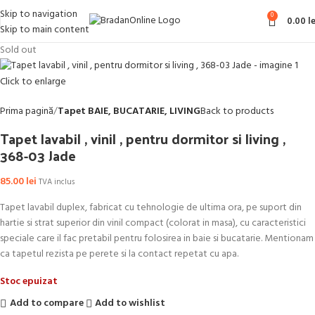
Skip to navigation
0
0.00
le
Skip to main content
Sold out
Click to enlarge
Prima pagină
Tapet BAIE, BUCATARIE, LIVING
Back to products
Tapet lavabil , vinil , pentru dormitor si living ,
368-03 Jade
85.00
lei
TVA inclus
Tapet lavabil duplex, fabricat cu tehnologie de ultima ora, pe suport din
hartie si strat superior din vinil compact (colorat in masa), cu caracteristici
speciale care il fac pretabil pentru folosirea in baie si bucatarie. Mentionam
ca tapetul rezista pe perete si la contact repetat cu apa.
Stoc epuizat
Add to compare
Add to wishlist