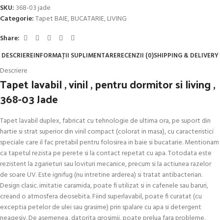
SKU:
368-03 jade
Categorie:
Tapet BAIE, BUCATARIE, LIVING
Share:
DESCRIERE
INFORMAȚII SUPLIMENTARE
RECENZII (0)
SHIPPING & DELIVERY
Descriere
Tapet lavabil , vinil , pentru dormitor si living ,
368-03 Jade
Tapet lavabil duplex, fabricat cu tehnologie de ultima ora, pe suport din
hartie si strat superior din vinil compact (colorat in masa), cu caracteristici
speciale care il fac pretabil pentru folosirea in baie si bucatarie. Mentionam
ca tapetul rezista pe perete si la contact repetat cu apa. Totodata este
rezistent la zgarieturi sau lovituri mecanice, precum si la actiunea razelor
de soare UV. Este ignifug (nu intretine arderea) si tratat antibacterian.
Design clasic. imitatie caramida, poate fi utilizat si in cafenele sau baruri,
creand o atmosfera deosebita. Fiind superlavabil, poate fi curatat (cu
exceptia petelor de ulei sau grasime) prin spalare cu apa si detergent
neagesiv. De asemenea, datorita grosimii, poate prelua fara probleme,