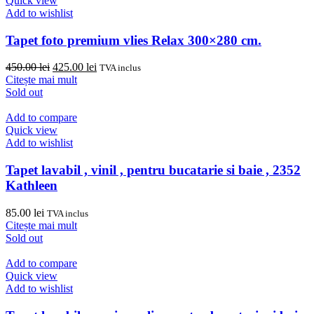
Quick view
Add to wishlist
Tapet foto premium vlies Relax 300×280 cm.
Prețul
Prețul
450.00
lei
425.00
lei
TVA inclus
inițial
curent
Citește mai mult
a
este:
Sold out
fost:
425.00 lei.
450.00 lei.
Add to compare
Quick view
Add to wishlist
Tapet lavabil , vinil , pentru bucatarie si baie , 2352
Kathleen
85.00
lei
TVA inclus
Citește mai mult
Sold out
Add to compare
Quick view
Add to wishlist