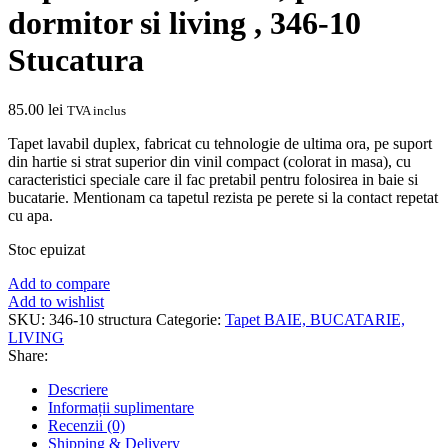
dormitor si living , 346-10
Stucatura
85.00
lei
TVA inclus
Tapet lavabil duplex, fabricat cu tehnologie de ultima ora, pe suport
din hartie si strat superior din vinil compact (colorat in masa), cu
caracteristici speciale care il fac pretabil pentru folosirea in baie si
bucatarie. Mentionam ca tapetul rezista pe perete si la contact repetat
cu apa.
Stoc epuizat
Add to compare
Add to wishlist
SKU:
346-10 structura
Categorie:
Tapet BAIE, BUCATARIE,
LIVING
Share:
Descriere
Informații suplimentare
Recenzii (0)
Shipping & Delivery