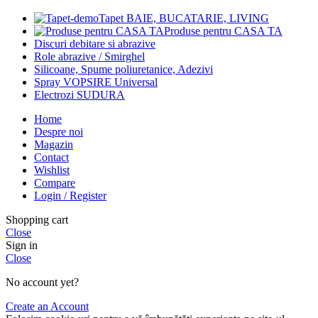
Tapet BAIE, BUCATARIE, LIVING
Produse pentru CASA TA
Discuri debitare si abrazive
Role abrazive / Smirghel
Silicoane, Spume poliuretanice, Adezivi
Spray VOPSIRE Universal
Electrozi SUDURA
Home
Despre noi
Magazin
Contact
Wishlist
Compare
Login / Register
Shopping cart
Close
Sign in
Close
No account yet?
Create an Account