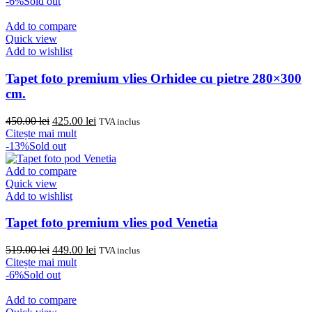
a
este:
-6%
Sold out
fost:
475.00 lei.
500.00 lei.
Add to compare
Quick view
Add to wishlist
Tapet foto premium vlies Orhidee cu pietre 280×300
cm.
Prețul
Prețul
450.00
lei
425.00
lei
TVA inclus
inițial
curent
Citește mai mult
a
este:
-13%
Sold out
fost:
425.00 lei.
450.00 lei.
Add to compare
Quick view
Add to wishlist
Tapet foto premium vlies pod Venetia
Prețul
Prețul
519.00
lei
449.00
lei
TVA inclus
inițial
curent
Citește mai mult
a
este:
-6%
Sold out
fost:
449.00 lei.
519.00 lei.
Add to compare