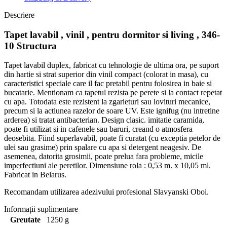
Descriere
Tapet lavabil , vinil , pentru dormitor si living , 346-
10 Structura
Tapet lavabil duplex, fabricat cu tehnologie de ultima ora, pe suport
din hartie si strat superior din vinil compact (colorat in masa), cu
caracteristici speciale care il fac pretabil pentru folosirea in baie si
bucatarie. Mentionam ca tapetul rezista pe perete si la contact repetat
cu apa. Totodata este rezistent la zgarieturi sau lovituri mecanice,
precum si la actiunea razelor de soare UV. Este ignifug (nu intretine
arderea) si tratat antibacterian. Design clasic. imitatie caramida,
poate fi utilizat si in cafenele sau baruri, creand o atmosfera
deosebita. Fiind superlavabil, poate fi curatat (cu exceptia petelor de
ulei sau grasime) prin spalare cu apa si detergent neagesiv. De
asemenea, datorita grosimii, poate prelua fara probleme, micile
imperfectiuni ale peretilor. Dimensiune rola : 0,53 m. x 10,05 ml.
Fabricat in Belarus.
Recomandam utilizarea adezivului profesional Slavyanski Oboi.
Informații suplimentare
Greutate
1250 g