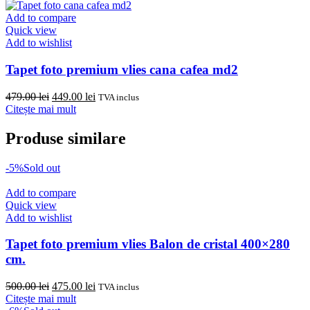
fost:
455.00 lei.
550.00 lei.
Add to compare
Quick view
Add to wishlist
Tapet foto premium vlies cana cafea md2
Prețul
Prețul
479.00
lei
449.00
lei
TVA inclus
inițial
curent
Citește mai mult
a
este:
fost:
449.00 lei.
Produse similare
479.00 lei.
-5%
Sold out
Add to compare
Quick view
Add to wishlist
Tapet foto premium vlies Balon de cristal 400×280
cm.
Prețul
Prețul
500.00
lei
475.00
lei
TVA inclus
inițial
curent
Citește mai mult