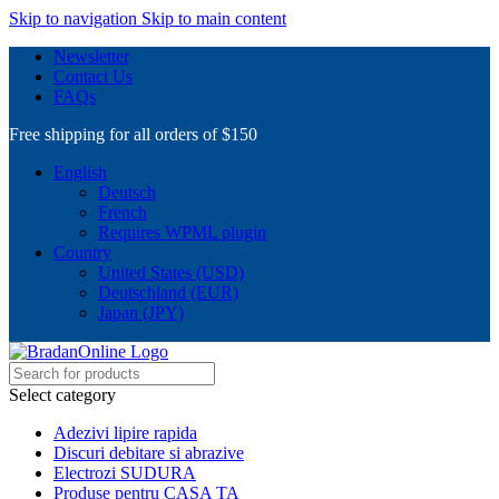
Skip to navigation
Skip to main content
Newsletter
Contact Us
FAQs
Free shipping for all orders of $150
English
Deutsch
French
Requires WPML plugin
Country
United States (USD)
Deutschland (EUR)
Japan (JPY)
Select category
Adezivi lipire rapida
Discuri debitare si abrazive
Electrozi SUDURA
Produse pentru CASA TA