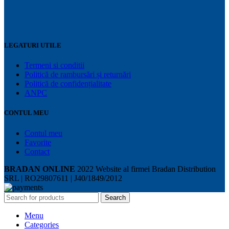
LEGATURI UTILE
Termeni si conditii
Politică de rambursări și returnări
Politică de confidențialitate
ANPC
CONTUL MEU
Contul meu
Favorite
Contact
BRADAN ONLINE
2022 Website al firmei Bradan Distribution
SRL | RO29807611 | J40/1849/2012
Search
Menu
Categories