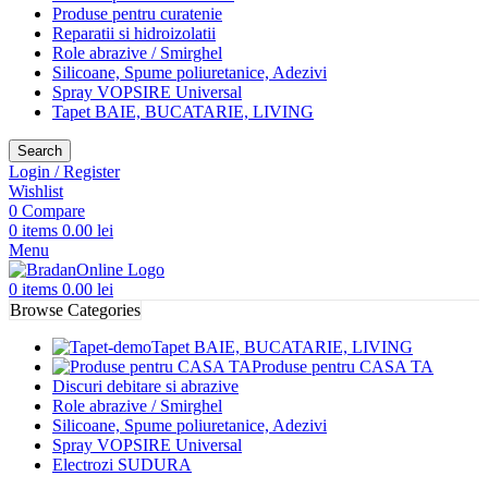
Produse pentru curatenie
Reparatii si hidroizolatii
Role abrazive / Smirghel
Silicoane, Spume poliuretanice, Adezivi
Spray VOPSIRE Universal
Tapet BAIE, BUCATARIE, LIVING
Search
Login / Register
Wishlist
0
Compare
0
items
0.00
lei
Menu
0
items
0.00
lei
Browse Categories
Tapet BAIE, BUCATARIE, LIVING
Produse pentru CASA TA
Discuri debitare si abrazive
Role abrazive / Smirghel
Silicoane, Spume poliuretanice, Adezivi
Spray VOPSIRE Universal
Electrozi SUDURA