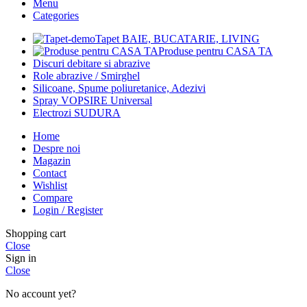
Menu
Categories
Tapet BAIE, BUCATARIE, LIVING
Produse pentru CASA TA
Discuri debitare si abrazive
Role abrazive / Smirghel
Silicoane, Spume poliuretanice, Adezivi
Spray VOPSIRE Universal
Electrozi SUDURA
Home
Despre noi
Magazin
Contact
Wishlist
Compare
Login / Register
Shopping cart
Close
Sign in
Close
No account yet?