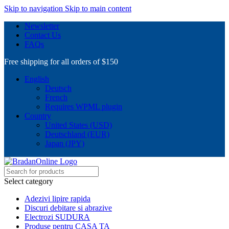
Skip to navigation
Skip to main content
Newsletter
Contact Us
FAQs
Free shipping for all orders of $150
English
Deutsch
French
Requires WPML plugin
Country
United States (USD)
Deutschland (EUR)
Japan (JPY)
Select category
Adezivi lipire rapida
Discuri debitare si abrazive
Electrozi SUDURA
Produse pentru CASA TA