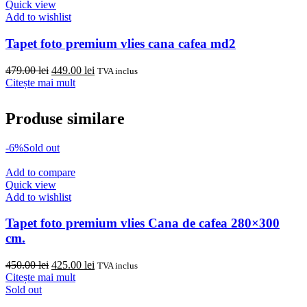
Quick view
Add to wishlist
Tapet foto premium vlies cana cafea md2
Prețul
Prețul
479.00
lei
449.00
lei
TVA inclus
inițial
curent
Citește mai mult
a
este:
fost:
449.00 lei.
Produse similare
479.00 lei.
-6%
Sold out
Add to compare
Quick view
Add to wishlist
Tapet foto premium vlies Cana de cafea 280×300
cm.
Prețul
Prețul
450.00
lei
425.00
lei
TVA inclus
inițial
curent
Citește mai mult
a
este:
Sold out
fost:
425.00 lei.