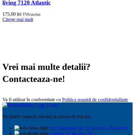
living 7120 Atlantic
175.00
lei
TVA inclus
Citește mai mult
Vrei mai multe detalii?
Contacteaza-ne!
Va fi utilizat în conformitate cu
Politica noastră de confidențialitate
Ne puteti contacta oricand la adresa de mai jos.
Str. Limanului nr. 33, Sector 1, Bucuresti
Telefon: 0744.561.747