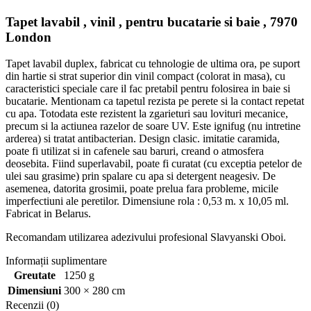
Tapet lavabil , vinil , pentru bucatarie si baie , 7970
London
Tapet lavabil duplex, fabricat cu tehnologie de ultima ora, pe suport
din hartie si strat superior din vinil compact (colorat in masa), cu
caracteristici speciale care il fac pretabil pentru folosirea in baie si
bucatarie. Mentionam ca tapetul rezista pe perete si la contact repetat
cu apa. Totodata este rezistent la zgarieturi sau lovituri mecanice,
precum si la actiunea razelor de soare UV. Este ignifug (nu intretine
arderea) si tratat antibacterian. Design clasic. imitatie caramida,
poate fi utilizat si in cafenele sau baruri, creand o atmosfera
deosebita. Fiind superlavabil, poate fi curatat (cu exceptia petelor de
ulei sau grasime) prin spalare cu apa si detergent neagesiv. De
asemenea, datorita grosimii, poate prelua fara probleme, micile
imperfectiuni ale peretilor. Dimensiune rola : 0,53 m. x 10,05 ml.
Fabricat in Belarus.
Recomandam utilizarea adezivului profesional Slavyanski Oboi.
Informații suplimentare
Greutate
1250 g
Dimensiuni
300 × 280 cm
Recenzii (0)