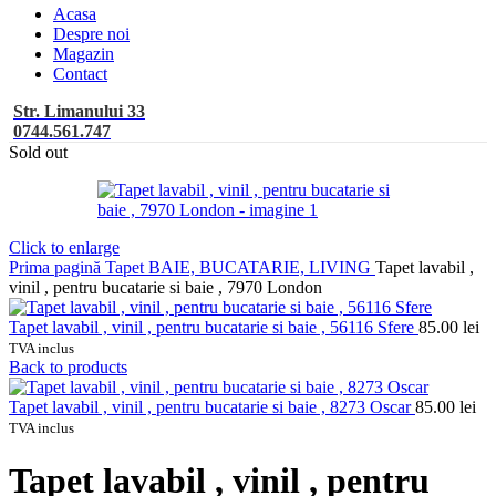
Acasa
Despre noi
Magazin
Contact
Str. Limanului 33
0744.561.747
Sold out
Click to enlarge
Prima pagină
Tapet BAIE, BUCATARIE, LIVING
Tapet lavabil ,
vinil , pentru bucatarie si baie , 7970 London
Tapet lavabil , vinil , pentru bucatarie si baie , 56116 Sfere
85.00
lei
TVA inclus
Back to products
Tapet lavabil , vinil , pentru bucatarie si baie , 8273 Oscar
85.00
lei
TVA inclus
Tapet lavabil , vinil , pentru