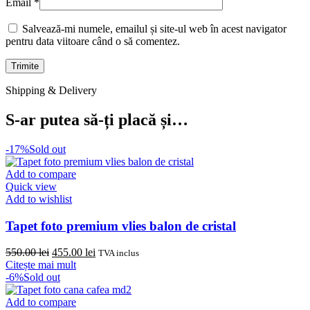
Email
*
Salvează-mi numele, emailul și site-ul web în acest navigator
pentru data viitoare când o să comentez.
Shipping & Delivery
S-ar putea să-ți placă și…
-17%
Sold out
Add to compare
Quick view
Add to wishlist
Tapet foto premium vlies balon de cristal
Prețul
Prețul
550.00
lei
455.00
lei
TVA inclus
inițial
curent
Citește mai mult
a
este:
-6%
Sold out
fost:
455.00 lei.
550.00 lei.
Add to compare