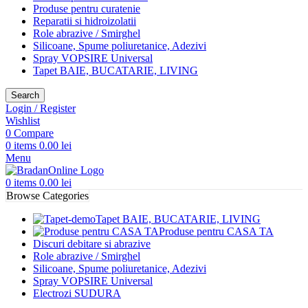
Produse pentru curatenie
Reparatii si hidroizolatii
Role abrazive / Smirghel
Silicoane, Spume poliuretanice, Adezivi
Spray VOPSIRE Universal
Tapet BAIE, BUCATARIE, LIVING
Search
Login / Register
Wishlist
0
Compare
0
items
0.00
lei
Menu
0
items
0.00
lei
Browse Categories
Tapet BAIE, BUCATARIE, LIVING
Produse pentru CASA TA
Discuri debitare si abrazive
Role abrazive / Smirghel
Silicoane, Spume poliuretanice, Adezivi
Spray VOPSIRE Universal
Electrozi SUDURA