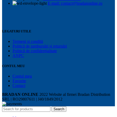
E-mail: contact@bradanonline.ro
LEGATURI UTILE
Termeni si conditii
Politică de rambursări și returnări
Politică de confidențialitate
ANPC
CONTUL MEU
Contul meu
Favorite
Contact
BRADAN ONLINE
2022 Website al firmei Bradan Distribution
SRL | RO29807611 | J40/1849/2012
Search