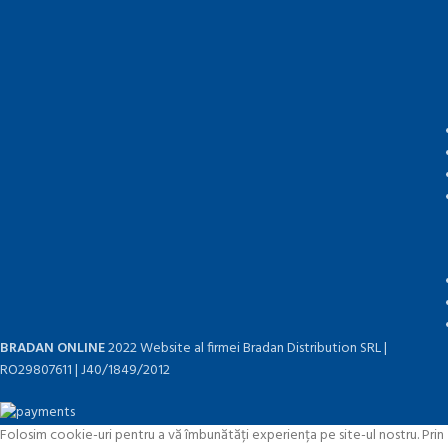
BRADAN ONLINE
2022 Website al firmei Bradan Distribution SRL |
RO29807611 | J40/1849/2012
Folosim cookie-uri pentru a vă îmbunătăți experiența pe site-ul nostru. Prin