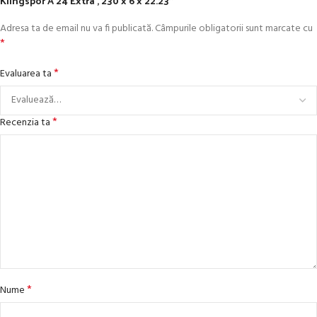
Klingspor A 24 Extra , 230 x 6 x 22.23”
Adresa ta de email nu va fi publicată.
Câmpurile obligatorii sunt marcate cu
*
*
Evaluarea ta
*
Recenzia ta
*
Nume