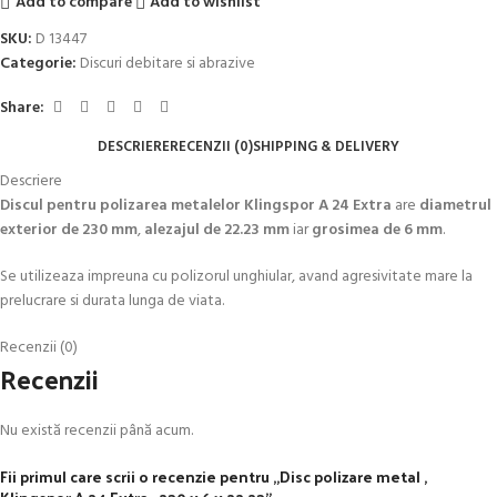
Add to compare
Add to wishlist
SKU:
D 13447
Categorie:
Discuri debitare si abrazive
Share:
DESCRIERE
RECENZII (0)
SHIPPING & DELIVERY
Descriere
Discul pentru polizarea metalelor Klingspor A 24 Extra
are
diametrul
exterior de 230 mm
,
alezajul de 22.23 mm
iar
grosimea de 6 mm
.
Se utilizeaza impreuna cu polizorul unghiular, avand agresivitate mare la
prelucrare si durata lunga de viata.
Recenzii (0)
Recenzii
Nu există recenzii până acum.
Fii primul care scrii o recenzie pentru „Disc polizare metal ,