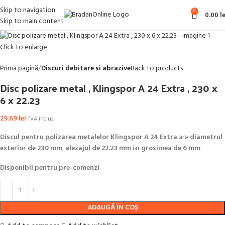
Skip to navigation
0
0.00
le
Skip to main content
Click to enlarge
Prima pagină
Discuri debitare si abrazive
Back to products
Disc polizare metal , Klingspor A 24 Extra , 230 x
6 x 22.23
29.69
lei
TVA inclus
Discul pentru polizarea metalelor Klingspor A 24 Extra
are
diametrul
exterior de 230 mm
,
alezajul de 22.23 mm
iar
grosimea de 6 mm
.
Disponibil pentru pre-comenzi
ADAUGĂ ÎN COȘ