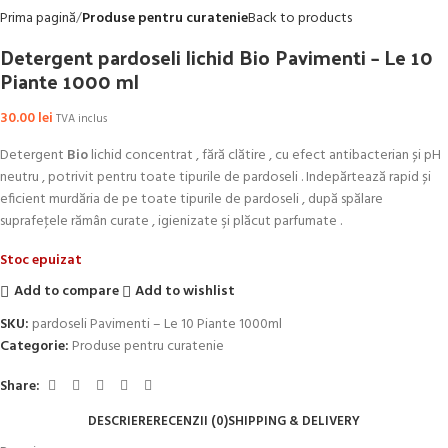
Prima pagină
Produse pentru curatenie
Back to products
Detergent pardoseli lichid Bio Pavimenti – Le 10
Piante 1000 ml
30.00
lei
TVA inclus
Detergent
Bio
lichid concentrat , fără clătire , cu efect antibacterian și pH
neutru , potrivit pentru toate tipurile de pardoseli . Indepărtează rapid și
eficient murdăria de pe toate tipurile de pardoseli , după spălare
suprafeţele rămân curate , igienizate şi plăcut parfumate .
Stoc epuizat
Add to compare
Add to wishlist
SKU:
pardoseli Pavimenti – Le 10 Piante 1000ml
Categorie:
Produse pentru curatenie
Share:
DESCRIERE
RECENZII (0)
SHIPPING & DELIVERY