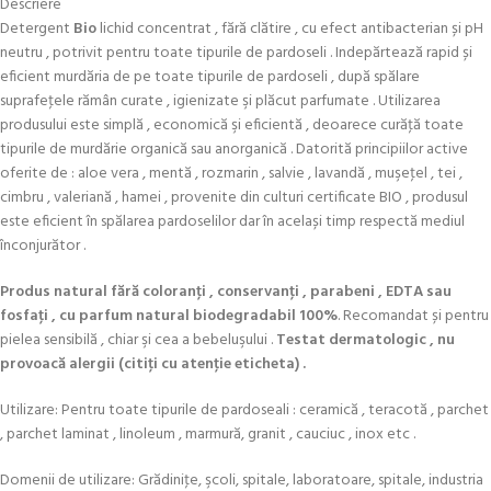
Descriere
Detergent
Bio
lichid concentrat , fără clătire , cu efect antibacterian și pH
neutru , potrivit pentru toate tipurile de pardoseli . Indepărtează rapid și
eficient murdăria de pe toate tipurile de pardoseli , după spălare
suprafeţele rămân curate , igienizate şi plăcut parfumate . Utilizarea
produsului este simplă , economică şi eficientă , deoarece curăţă toate
tipurile de murdărie organică sau anorganică . Datorită principiilor active
oferite de : aloe vera , mentă , rozmarin , salvie , lavandă , muşeţel , tei ,
cimbru , valeriană , hamei , provenite din culturi certificate BIO , produsul
este eficient în spălarea pardoselilor dar în același timp respectă mediul
înconjurător .
Produs natural fără coloranţi , conservanţi , parabeni , EDTA sau
fosfaţi , cu parfum natural biodegradabil 100%
. Recomandat și pentru
pielea sensibilă , chiar şi cea a bebeluşului .
Testat dermatologic , nu
provoacă alergii (citiţi cu atenţie eticheta) .
Utilizare: Pentru toate tipurile de pardoseali : ceramică , teracotă , parchet
, parchet laminat , linoleum , marmură, granit , cauciuc , inox etc .
Domenii de utilizare: Grădiniţe, şcoli, spitale, laboratoare, spitale, industria