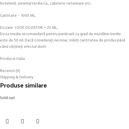
hotelieră, sistemul Ho.Re.Ca., cabinete veterinare etc.
Cantitate – 1000 ML.
Dozare: 1 DOP DOZATOR = 25 ML.
Doza medie recomandată pentru pardoseli cu grad de murdărie medie
este de 50 ml. Dacă consideraţi necesar, măriţi cantitatea de produs până
când obţineţi efectul dorit.
Produs in Italia.
Recenzii (0)
Shipping & Delivery
Produse similare
Sold out