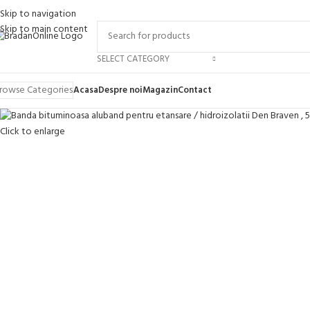
Skip to navigation
Skip to main content
SELECT CATEGORY
rowse Categories
Acasa
Despre noi
Magazin
Contact
Click to enlarge