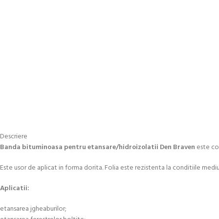
Descriere
Banda bituminoasa pentru etansare/hidroizolatii Den Braven
este com
Este usor de aplicat in forma dorita. Folia este rezistenta la conditiile mediu
Aplicatii:
etansarea jgheaburilor;