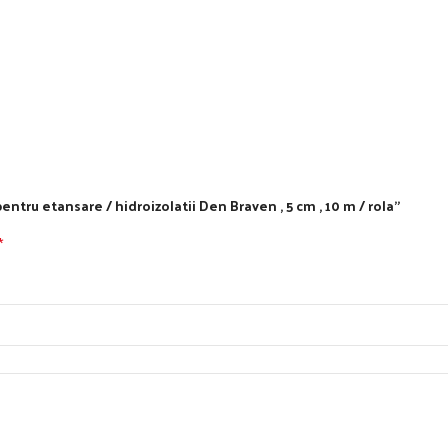
ntru etansare / hidroizolatii Den Braven , 5 cm , 10 m / rola”
*