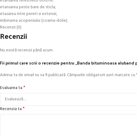
etansarea ferestrelor boltite;
etansarea peste bare de sticla;
etasarea intre pereti si extensii;
imbinarea acoperisului (coama-dolie).
Recenzii (0)
Recenzii
Nu există recenzii până acum.
Fii primul care scrii o recenzie pentru „Banda bituminoasa aluband pe
Adresa ta de email nu va fi publicată.
Câmpurile obligatorii sunt marcate cu
*
Evaluarea ta
*
Recenzia ta