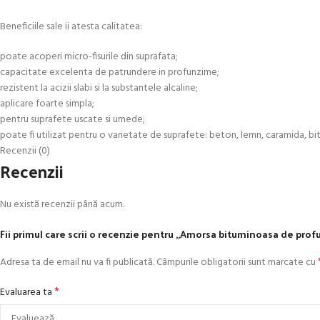
Beneficiile sale ii atesta calitatea:
poate acoperi micro-fisurile din suprafata;
capacitate excelenta de patrundere in profunzime;
rezistent la acizii slabi si la substantele alcaline;
aplicare foarte simpla;
pentru suprafete uscate si umede;
poate fi utilizat pentru o varietate de suprafete: beton, lemn, caramida, bitu
Recenzii (0)
Recenzii
Nu există recenzii până acum.
Fii primul care scrii o recenzie pentru „Amorsa bituminoasa de pro
Adresa ta de email nu va fi publicată.
Câmpurile obligatorii sunt marcate cu
*
Evaluarea ta