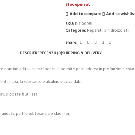
Stoc epuizat
Add to compare
Add to wishlis
SKU:
D 11000BI
Categorie:
Reparatii si hidroizolatii
Share:
DESCRIERE
RECENZII (0)
SHIPPING & DELIVERY
ce contine aditivi chimici pentru a permite patrunderea in profunzime, chiar 
t la apa, la substantele alcaline si acizii slabi.
, si poate fi utilizat:
undatii, partile subterane ale cladirilor;