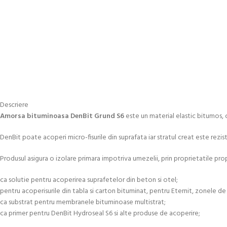
Descriere
Amorsa bituminoasa DenBit Grund S6
este un material elastic bitumos, 
DenBit poate acoperi micro-fisurile din suprafata iar stratul creat este rezisten
Produsul asigura o izolare primara impotriva umezelii, prin proprietatile proprii
ca solutie pentru acoperirea suprafetelor din beton si otel;
pentru acoperisurile din tabla si carton bituminat, pentru Eternit, zonele de f
ca substrat pentru membranele bituminoase multistrat;
ca primer pentru DenBit Hydroseal S6 si alte produse de acoperire;