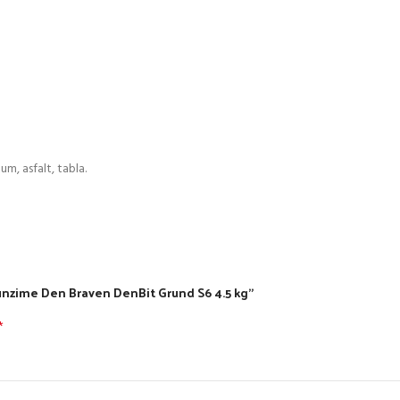
m, asfalt, tabla.
funzime Den Braven DenBit Grund S6 4.5 kg”
*