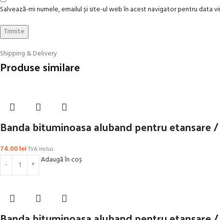
Salvează-mi numele, emailul și site-ul web în acest navigator pentru data 
Shipping & Delivery
Produse similare
Banda bituminoasa aluband pentru etansare / hi
74.00
lei
TVA inclus
Adaugă în coș
Banda bituminoasa aluband pentru etansare / hi