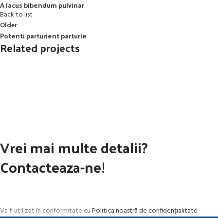
A lacus bibendum pulvinar
Back to list
Older
Potenti parturient parturie
Related projects
Decor
Et vestibulum quis a suspendisse
Vrei mai multe detalii?
Contacteaza-ne!
Va fi utilizat în conformitate cu
Politica noastră de confidențialitate