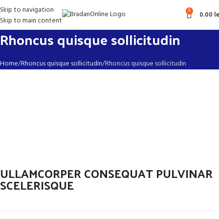
Skip to navigation
0
0.00
le
Skip to main content
Rhoncus quisque sollicitudin
Home
Rhoncus quisque sollicitudin
Rhoncus quisque sollicitudin
ULLAMCORPER CONSEQUAT PULVINAR
SCELERISQUE